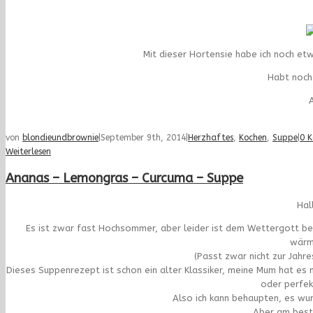
Mit dieser Hortensie habe ich noch e
Habt noch
A
von
blondieundbrownie
|
September 9th, 2014
|
Herzhaftes
,
Kochen
,
Suppe
|
0 
Weiterlesen
Ananas – Lemongras – Curcuma – Suppe
Hal
Es ist zwar fast Hochsommer, aber leider ist dem Wettergott be
wärm
(Passt zwar nicht zur Jahr
Dieses Suppenrezept ist schon ein alter Klassiker, meine Mum hat es
oder perfek
Also ich kann behaupten, es wu
Aber am beste