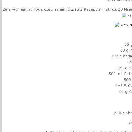
Zu erwähnen ist noch, dass es ein ratz ratz Rezeptlein ist, ca. 20 M
30 
20 g I
350 g Anan
1/
150 g t
500 ml Gefl
500 
1-2 El C
40 g Z
250 g Shr
Un