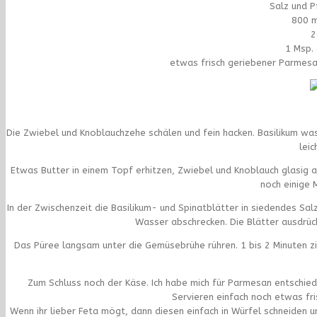
Salz und P
800 
2
1 Msp.
etwas frisch geriebener Parmesa
Die Zwiebel und Knoblauchzehe schälen und fein hacken. Basilikum wa
leic
Etwas Butter in einem Topf erhitzen, Zwiebel und Knoblauch glasig 
noch einige 
In der Zwischenzeit die Basilikum- und Spinatblätter in siedendes S
Wasser abschrecken. Die Blätter ausdrüc
Das Püree langsam unter die Gemüsebrühe rühren. 1 bis 2 Minuten z
Zum Schluss noch der Käse. Ich habe mich für Parmesan entschie
Servieren einfach noch etwas fr
Wenn ihr lieber Feta mögt, dann diesen einfach in Würfel schneiden 