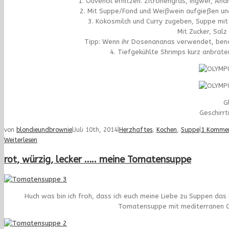
1. Olivenöl erhitzen. Zitronengras, Ingwer, An
2. Mit Suppe/Fond und Weißwein aufgießen und
3. Kokosmilch und Curry zugeben, Suppe mit
Mit Zucker, Sal
Tipp: Wenn ihr Dosenananas verwendet, benö
4. Tiefgekühlte Shrimps kurz anbrate
G
Geschirrt
von
blondieundbrownie
|
Juli 10th, 2014
|
Herzhaftes
,
Kochen
,
Suppe
|
1 Komme
Weiterlesen
rot, würzig, lecker ….. meine Tomatensuppe
Huch was bin ich froh, dass ich euch meine Liebe zu Suppen das
Tomatensuppe mit mediterranen C