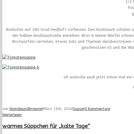
1/2 
fri
g
Backofen auf 180 Grad Heißluft vorheizen. Den Knoblauch schälen un
der halben Knoblauchzehe einreiben. Brot in kleine Würfel schne
Brotwürfeln verteilen, etwas Salz und Thymian darüberstreuen. 
geschmolzen ist und die Würf
Ich wünsche euch jetzt schon mal ei
von
blondieundbrownie
|
März 13th, 2014
|
Suppe
|
0 Kommentare
Weiterlesen
warmes Süppchen für „kalte Tage“