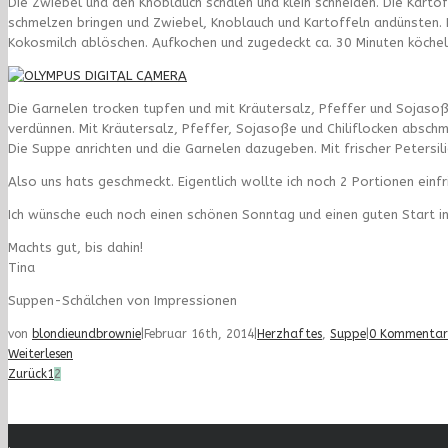
Die Zwiebel und den Knoblauch schälen und klein schneiden. Die Kartof
schmelzen bringen und Zwiebel, Knoblauch und Kartoffeln andünsten. 
Kokosmilch ablöschen. Aufkochen und zugedeckt ca. 30 Minuten köchel
Die Garnelen trocken tupfen und mit Kräutersalz, Pfeffer und Sojaso
verdünnen. Mit Kräutersalz, Pfeffer, Sojasoße und Chiliflocken abschm
Die Suppe anrichten und die Garnelen dazugeben. Mit frischer Petersil
Also uns hats geschmeckt. Eigentlich wollte ich noch 2 Portionen einfr
Ich wünsche euch noch einen schönen Sonntag und einen guten Start i
Machts gut, bis dahin!
Tina
Suppen-Schälchen von Impressionen
von
blondieundbrownie
|
Februar 16th, 2014
|
Herzhaftes
,
Suppe
|
0 Kommentar
Weiterlesen
Zurück
1
2