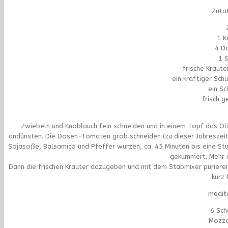
Zutat
1 K
4 D
1 
frische Kräute
ein kräftiger Sch
ein S
frisch 
Zwiebeln und Knoblauch fein schneiden und in einem Topf das Ol
andünsten. Die Dosen-Tomaten grob schneiden (zu dieser Jahreszeit
Sojasoße, Balsamico und Pfeffer würzen, ca. 45 Minuten bis eine S
gekümmert. Mehr d
Dann die frischen Kräuter dazugeben und mit dem Stabmixer pürier
kurz 
medit
6 Sch
Mozza