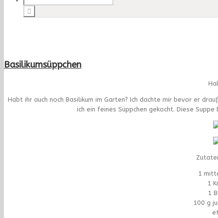
Basilikumsüppchen
Hal
Habt ihr auch noch Basilikum im Garten? Ich dachte mir bevor er drauß
ich ein feines Süppchen gekocht. Diese Suppe
Zutate
1 mitt
1 K
1 B
100 g j
e