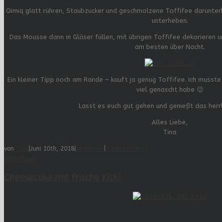
Qimiq glatt rühren, Staubzucker und geschmolzene Toffifee darunte
unterheben.
Das Mousse dann in Gläser füllen, mit übrigen Toffifee dekorieren un
am besten über Nacht.
Ein kleiner Tipp noch am Rande – kauft ja genug Toffifee. Ich musste
viel genascht habe 😉
Lasst es euch gut gehen und genießt das herr
Alles Liebe,
Tina
von
Tina
|
Juni 10th, 2018
|
Allgemein
|
0 Kommentare
Weiterlesen
Cheesecake mit frische Kick!