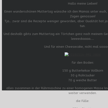
Hallo meine Lieben!
Einen wunderschönen Muttertag wünsche ich den Mamas unter euch, ic
Zügen genossen!
Tja… zwar sind die Rezepte weniger geworden, aber Qualität hat ja 
tun.
Und deshalb gibts zum Muttertag ein Törtchen ganz nach meinem Gesc
leeeeckaaaa…..
Und für einen Cheesecake, nicht mal soo
für den Boden:
150 g Butterkekse Vollkorn
30 g Rohrzucker
70 g weiche Butter
alles zusammen in der Rührmaschine zu einer homogenen Masse kne
weiter verwenden.
die Fülle: