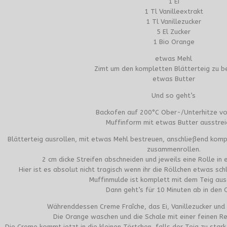
1 Ei
1 Tl Vanilleextrakt
1 Tl Vanillezucker
5 El Zucker
1 Bio Orange
etwas Mehl
Zimt um den kompletten Blätterteig zu b
etwas Butter
Und so geht’s
Backofen auf 200°C Ober-/Unterhitze vo
Muffinform mit etwas Butter ausstrei
Blätterteig ausrollen, mit etwas Mehl bestreuen, anschließend komp
zusammenrollen.
2 cm dicke Streifen abschneiden und jeweils eine Rolle in 
Hier ist es absolut nicht tragisch wenn ihr die Röllchen etwas sc
Muffinmulde ist komplett mit dem Teig aus
Dann geht’s für 10 Minuten ab in den 
Währenddessen Creme Fraîche, das Ei, Vanillezucker und 1
Die Orange waschen und die Schale mit einer feinen R
Die Creme kommt jetzt in die kleinen Törtchen, falls der Teig zu star