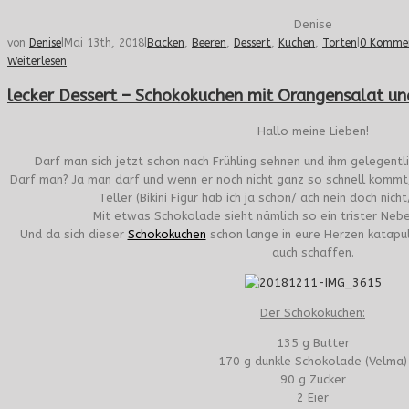
Denise
von
Denise
|
Mai 13th, 2018
|
Backen
,
Beeren
,
Dessert
,
Kuchen
,
Torten
|
0 Komme
Weiterlesen
lecker Dessert – Schokokuchen mit Orangensalat un
Hallo meine Lieben!
Darf man sich jetzt schon nach Frühling sehnen und ihm gelegent
Darf man? Ja man darf und wenn er noch nicht ganz so schnell kommt, 
Teller (Bikini Figur hab ich ja schon/ ach nein doch nich
Mit etwas Schokolade sieht nämlich so ein trister Nebe
Und da sich dieser
Schokokuchen
schon lange in eure Herzen katapul
auch schaffen.
Der Schokokuchen:
135 g Butter
170 g dunkle Schokolade (Velma)
90 g Zucker
2 Eier