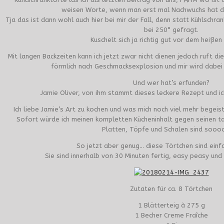
weisen Worte, wenn man erst mal Nachwuchs hat da
Tja das ist dann wohl auch hier bei mir der Fall, denn statt Kühlschr
bei 250° gefragt.
Kuschelt sich ja richtig gut vor dem heißen
Mit langen Backzeiten kann ich jetzt zwar nicht dienen jedoch ruft d
förmlich nach Geschmacksexplosion und mir wird dabe
Und wer hat’s erfunden?
Jamie Oliver, von ihm stammt dieses leckere Rezept und ic
Ich liebe Jamie’s Art zu kochen und was mich noch viel mehr begeiste
Sofort würde ich meinen kompletten Kücheninhalt gegen seinen ta
Platten, Töpfe und Schalen sind soooo
So jetzt aber genug… diese Törtchen sind einfa
Sie sind innerhalb von 30 Minuten fertig, easy peasy un
Zutaten für ca. 8 Törtchen
1 Blätterteig à 275 g
1 Becher Creme Fraîche