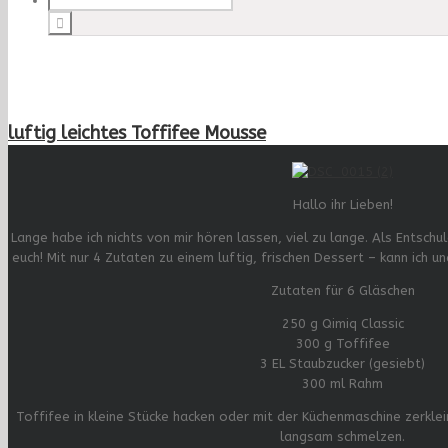
luftig leichtes Toffifee Mousse
Hallo ihr Lieben!
Lange habe ich nichts von mir hören lassen, viel zu lange. Als Entschu
euch! Mit nur 4 Zutaten zu einem luftig, frischen Dessert – kann ich un
Zutaten für 6 Gläschen
250 g Qimiq Classic
300 g Toffifee
3 EL Staubzucker (gesiebt)
300 ml Rahm
Toffifee in kleine Stücke hacken oder mit der Küchenmaschine zerkl
langsam schmelzen.