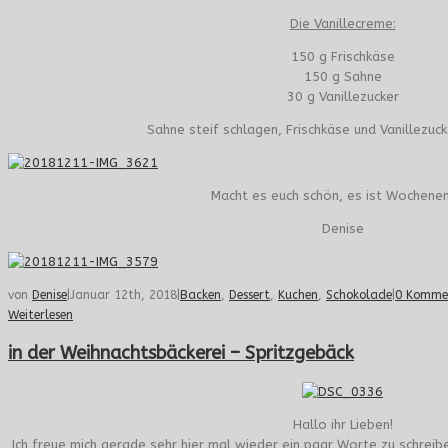
Die Vanillecreme:
150 g Frischkäse
150 g Sahne
30 g Vanillezucker
Sahne steif schlagen, Frischkäse und Vanillezuck
Macht es euch schön, es ist Wochenen
Denise
von
Denise
|
Januar 12th, 2018
|
Backen
,
Dessert
,
Kuchen
,
Schokolade
|
0 Komme
Weiterlesen
in der Weihnachtsbäckerei – Spritzgebäck
Hallo ihr Lieben!
Ich freue mich gerade sehr hier mal wieder ein paar Worte zu schreibe