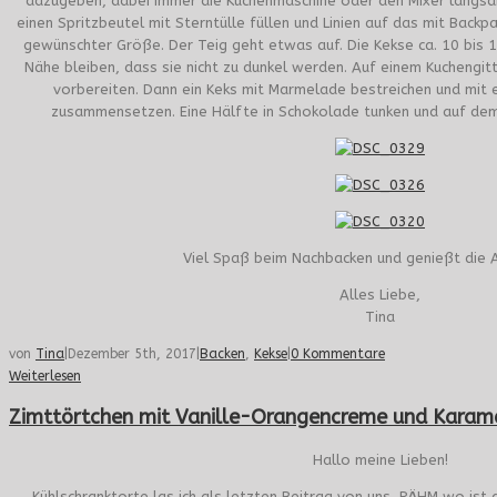
dazugeben, dabei immer die Küchenmaschine oder den Mixer langsam
einen Spritzbeutel mit Sterntülle füllen und Linien auf das mit Backpa
gewünschter Größe. Der Teig geht etwas auf. Die Kekse ca. 10 bis 1
Nähe bleiben, dass sie nicht zu dunkel werden. Auf einem Kuchengit
vorbereiten. Dann ein Keks mit Marmelade bestreichen und mit
zusammensetzen. Eine Hälfte in Schokolade tunken und auf dem 
Viel Spaß beim Nachbacken und genießt die A
Alles Liebe,
Tina
von
Tina
|
Dezember 5th, 2017
|
Backen
,
Kekse
|
0 Kommentare
Weiterlesen
Zimttörtchen mit Vanille-Orangencreme und Karam
Hallo meine Lieben!
Kühlschranktorte las ich als letzten Beitrag von uns, PÄHM wo ist d