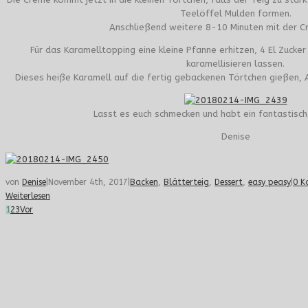
Teelöffel Mulden formen.
Anschließend weitere 8-10 Minuten mit der C
Für das Karamelltopping eine kleine Pfanne erhitzen, 4 El Zucke
karamellisieren lassen.
Dieses heiße Karamell auf die fertig gebackenen Törtchen gießen, A
Lasst es euch schmecken und habt ein fantastis
Denise
von
Denise
|
November 4th, 2017
|
Backen
,
Blätterteig
,
Dessert
,
easy peasy
|
0 K
Weiterlesen
1
2
3
Vor