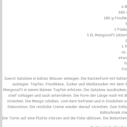
4 B
380 
180 g Frisch
1 Päckc
5 EL Mangosaft (altern
1 f
ca.
etwa
f
Fri
Zuerst Gelatine in kaltes Wasser einlegen. Die Kastenform mit kaltem
auslegen. Topfen, Frischkäse, Zucker und Vanillezucker mit de
Mangosaft in einem kleinen Topfen erhitzen. Die Gelatine ausdrücke
steif schlagen und auch unterrühren. Die Form der Länge nach mit 
streichen. Die Mango schälen, vom Kern befreien und in Stückchen s
Dekoration. Die restliche Creme wieder darauf streichen. Zum Schl
Kühlschrank ste
Die Torte auf eine Platte stürzen und die Folie ablösen. Die Biskotte