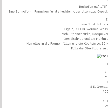
Backofen auf 175° 
Eine Springform, Förmchen für die Küchlein oder alternativ Cupca
E
Eiweiß mit Salz ste
Eigelb, 3 El lauwarmes Wass
Mehl, Speisestärke, Backpulver
Den Eischnee und die Mehlmi
Nun alles in die Formen füllen und die Küchlein ca. 2
Falls die Oberfläche zu 
2 
½
5 El Grenad
400
1 E
2