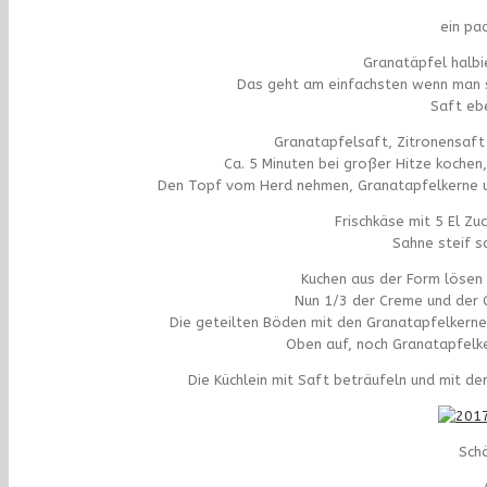
ein pa
Granatäpfel halbi
Das geht am einfachsten wenn man si
Saft eb
Granatapfelsaft, Zitronensaft 
Ca. 5 Minuten bei großer Hitze kochen, 
Den Topf vom Herd nehmen, Granatapfelkerne un
Frischkäse mit 5 El Zu
Sahne steif s
Kuchen aus der Form lösen u
Nun 1/3 der Creme und der 
Die geteilten Böden mit den Granatapfelkerne
Oben auf, noch Granatapfelk
Die Küchlein mit Saft beträufeln und mit d
Sch