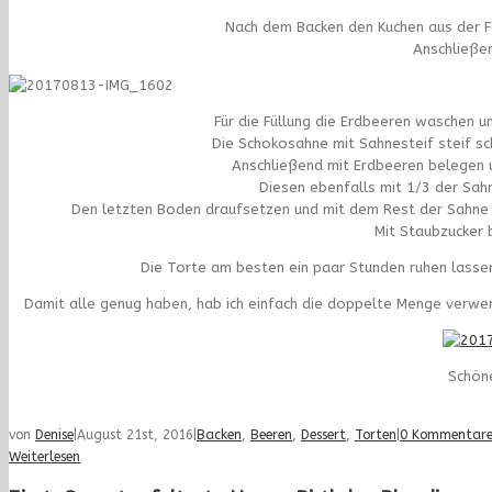
Nach dem Backen den Kuchen aus der F
Anschließe
Für die Füllung die Erdbeeren waschen un
Die Schokosahne mit Sahnesteif steif sc
Anschließend mit Erdbeeren belegen 
Diesen ebenfalls mit 1/3 der Sah
Den letzten Boden draufsetzen und mit dem Rest der Sahne b
Mit Staubzucker 
Die Torte am besten ein paar Stunden ruhen lassen
Damit alle genug haben, hab ich einfach die doppelte Menge verwend
Schön
von
Denise
|
August 21st, 2016
|
Backen
,
Beeren
,
Dessert
,
Torten
|
0 Kommentar
Weiterlesen