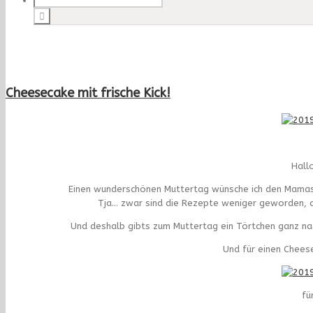
Cheesecake mit frische Kick!
Hall
Einen wunderschönen Muttertag wünsche ich den Mamas u
Tja… zwar sind die Rezepte weniger geworden, abe
Und deshalb gibts zum Muttertag ein Törtchen ganz nac
Und für einen Chees
fü