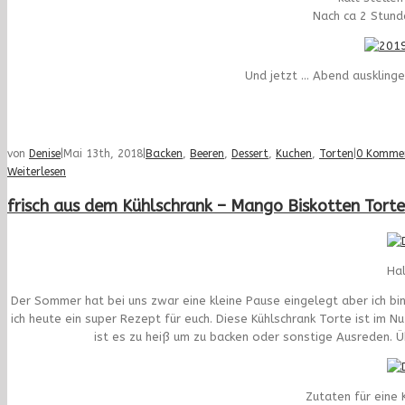
Nach ca 2 Stunde
Und jetzt … Abend ausklinge
von
Denise
|
Mai 13th, 2018
|
Backen
,
Beeren
,
Dessert
,
Kuchen
,
Torten
|
0 Komme
Weiterlesen
frisch aus dem Kühlschrank – Mango Biskotten Torte
Hal
Der Sommer hat bei uns zwar eine kleine Pause eingelegt aber ich bin
ich heute ein super Rezept für euch. Diese Kühlschrank Torte ist im 
ist es zu heiß um zu backen oder sonstige Ausreden. Ü
Zutaten für eine 