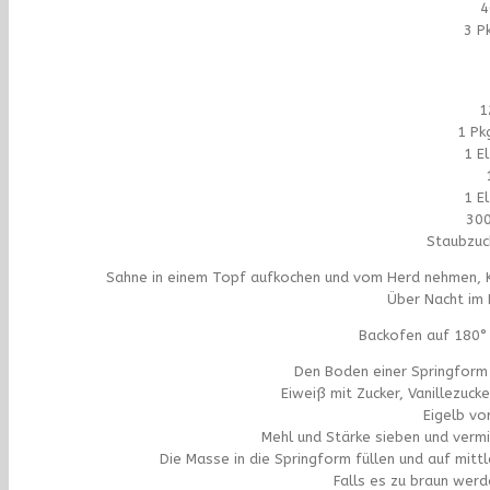
4
3 P
1
1 Pkg
1 E
1 E
300
Staubzuc
Sahne in einem Topf aufkochen und vom Herd nehmen, Ku
Über Nacht im 
Backofen auf 180° 
Den Boden einer Springform 
Eiweiß mit Zucker, Vanillezuck
Eigelb vor
Mehl und Stärke sieben und vermi
Die Masse in die Springform füllen und auf mit
Falls es zu braun werd