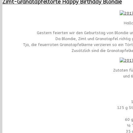
Zimt-Granatapfeltorte Happy Birthday Blondie
Hall
Gestern feierten wir den Geburtstag von Blondie un
Da Blondie, Zimt und Granatapfel richtig 
Tja, die feuerroten Granatapfelkerne verzieren so ein Tö
Zusätzlich sind die Granatapfelk
Zutaten fü
und 6
1
125 g St
60 g
½ T
35 