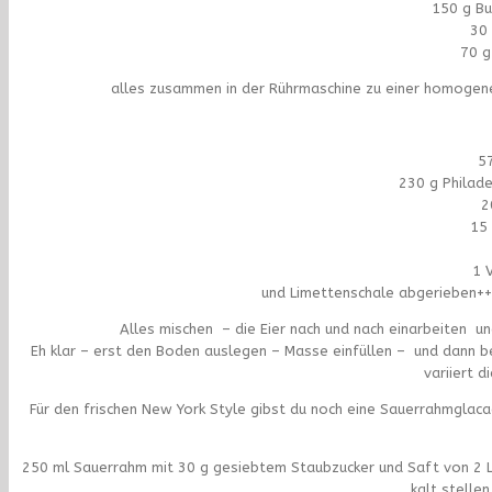
150 g Bu
30 
70 g
alles zusammen in der Rührmaschine zu einer homogene
5
230 g Philad
2
15 
1 
und Limettenschale abgerieben++
Alles mischen – die Eier nach und nach einarbeiten u
Eh klar – erst den Boden auslegen – Masse einfüllen – und dann b
variiert d
Für den frischen New York Style gibst du noch eine Sauerrahmglac
250 ml Sauerrahm mit 30 g gesiebtem Staubzucker und Saft von 2 Li
kalt stellen