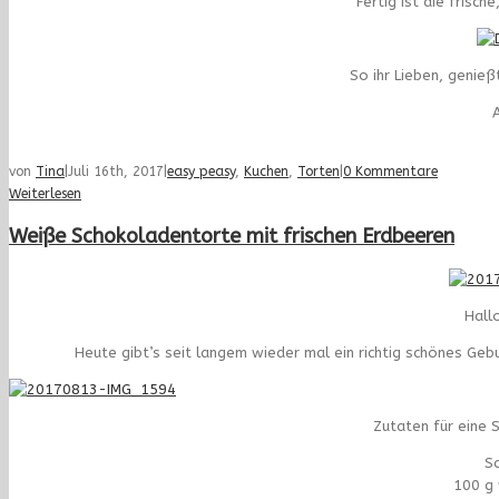
Fertig ist die frisc
So ihr Lieben, genie
A
von
Tina
|
Juli 16th, 2017
|
easy peasy
,
Kuchen
,
Torten
|
0 Kommentare
Weiterlesen
Weiße Schokoladentorte mit frischen Erdbeeren
Hall
Heute gibt’s seit langem wieder mal ein richtig schönes G
Zutaten für eine 
S
100 g 