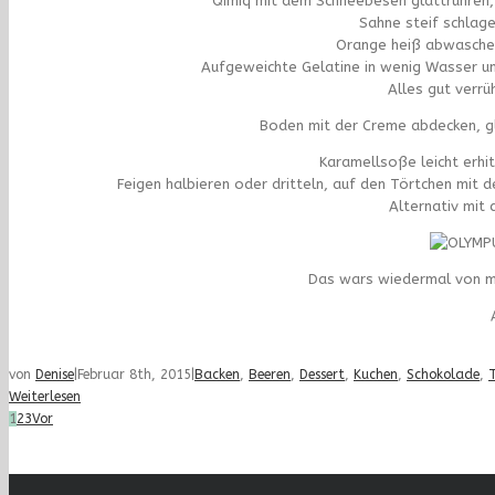
Qimiq mit dem Schneebesen glattrühren,
Sahne steif schlag
Orange heiß abwaschen
Aufgeweichte Gelatine in wenig Wasser un
Alles gut verrüh
Boden mit der Creme abdecken, gla
Karamellsoße leicht erhi
Feigen halbieren oder dritteln, auf den Törtchen mit
Alternativ mit
Das wars wiedermal von mi
von
Denise
|
Februar 8th, 2015
|
Backen
,
Beeren
,
Dessert
,
Kuchen
,
Schokolade
,
Weiterlesen
1
2
3
Vor