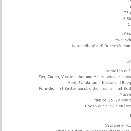
2
75 
5 Bl
1
6 fri
zwei Sch
Karamellsoße zB Bonne Maman Ca
Un
Backofen auf
Eier, Zucker, Vanillezucker und Mineralwasser dic
Mehl, Schokolade, Nüsse und Backp
Förmchen mit Butter ausstreichen, auf ein mit Ba
Masse 
Nun ca. 15-20 Minu
Boden gut auskühlen las
Gelatine in k