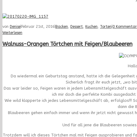
von
Denise
|
Februar 21st, 2016
|
Backen
,
Dessert
,
Kuchen
,
Torten
|
0 Kommentar
Weiterlesen
Walnuss-Orangen Törtchen mit Feigen/Blaubeeren
Hall
Da wiedermal ein Geburtstag anstand, hatte ich die Gelegenheit 
Sicherlich fragt ihr euch jetzt, „wo b
Das war leider so, Feigen waren in jedem Lebensmittelgeschäft ausv
ich mir doch die perfekte Kombi ausgedacht
Wie wild klapperte ich jedes Lebensmittelgeschäft ab, erfolglos!!! So
dann die B
Blaubeeren gehen einfach immer und wenn ihr jetzt nicht gewusst hä
Und für all jene die Blaubeeren sowies
Trotzdem will ich dieses Törtchen mal mit Feigen ausprobieren und f