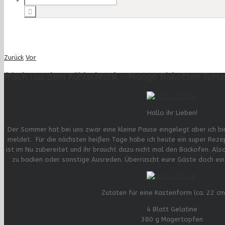
Zurück
Vor
frisch aus dem Kühlschrank – Mango Biskotten Torte
Hallo ihr Lieben!
Der Sommer hat bei uns zwar eine kleine Pause eingelegt aber ich bin 
meldet. Für die nächsten heißen Tage habe ich heute ein super Rezep
ist im Nu zubereitet und ihr braucht dazu nicht mal den Backofen. Al
zu backen oder sonstige Ausreden. Überrascht eure Gäste doch einf
Zutaten für eine Kastenform (ca. 22 cm
4 Blatt Gelatine
380 g Magertopfen