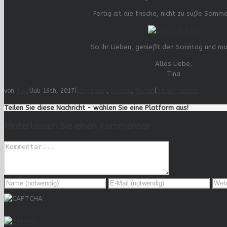
Fertig ist die frische, nicht zu süße Somm
So ihr Lieben, genießt den Sonntag und ma
Alles Liebe,
Tina
von
Tina
|
Juli 16th, 2017
|
easy peasy
,
Kuchen
,
Torten
|
0 Kommentare
Teilen Sie diese Nachricht - wählen Sie eine Platform aus!
Hinterlassen Sie einen Kommentar