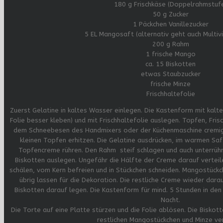
180 g Frischkäse (Doppelrahmstuf
50 g Zucker
1 Päckchen Vanillezucker
5 EL Mangosaft (alternativ geht auch Multiv
200 g Rahm
1 frische Mango
ca. 15 Biskotten
etwas Staubzucker
frische Minze
Frischhaltefolie
Zuerst Gelatine in kaltes Wasser einlegen. Die Kastenform mit kalt
Folie besser kleben) und mit Frischhaltefolie auslegen. Topfen, Fris
dem Schneebesen des Handmixers oder der Küchenmaschine cremig
kleinen Topfen erhitzen. Die Gelatine ausdrücken, im warmen Saf
Topfencreme rühren. Den Rahm steif schlagen und auch unterrühr
Biskotten auslegen. Ungefähr die Hälfte der Creme darauf verteil
schälen, vom Kern befreien und in Stückchen schneiden. Mangostückc
übrig lassen für die Dekoration. Die restliche Creme wieder dara
Biskotten darauf legen. Die Kastenform für mind. 5 Stunden in den 
Nacht.
Die Torte auf eine Platte stürzen und die Folie ablösen. Die Biskot
restlichen Mangostückchen und Minze ver