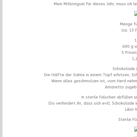
Mein Mitbringsel für dieses Jahr, muss ich 
Menge für
(ca. 13 
1
600 g 
5 Prise
1,
Schokolade i
Die Hälfte der Sahne in einem Topf erhitzen, 
Wenn alles geschmolzen ist, vom Herd nehm
Amaretto zugebe
In sterile Falschen abfüllen 
(So verhindert ihr, dass sich evtl. Schokolade
Likör 
Sterile F