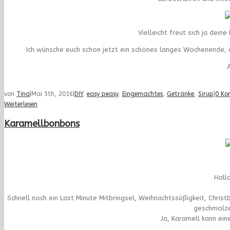
Vielleicht freut sich ja dei
Ich wünsche euch schon jetzt ein schönes langes Wochenende, a
A
von
Tina
|
Mai 5th, 2016
|
DIY
,
easy peasy
,
Eingemachtes
,
Getränke
,
Sirup
|
0 Ko
Weiterlesen
Karamellbonbons
Hall
Schnell noch ein Last Minute Mitbringsel, Weihnachtssüßigkeit, Chr
geschmolze
Ja, Karamell kann ein