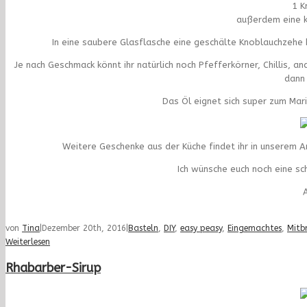
1 K
außerdem eine k
In eine saubere Glasflasche eine geschälte Knoblauchzehe 
Je nach Geschmack könnt ihr natürlich noch Pfefferkörner, Chillis, an
dann 
Das Öl eignet sich super zum Mari
Weitere Geschenke aus der Küche findet ihr in unserem Arc
Ich wünsche euch noch eine sc
A
von
Tina
|
Dezember 20th, 2016
|
Basteln
,
DIY
,
easy peasy
,
Eingemachtes
,
Mitb
Weiterlesen
Rhabarber-Sirup