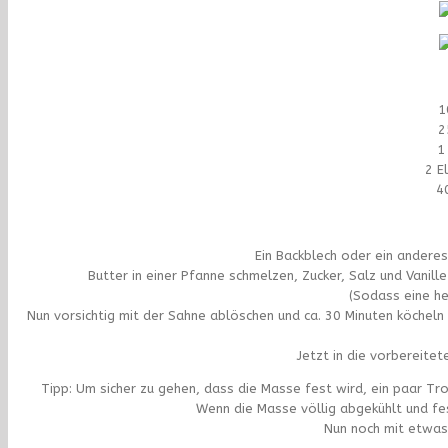
1
2
1
2 E
4
Ein Backblech oder ein andere
Butter in einer Pfanne schmelzen, Zucker, Salz und Vanil
(Sodass eine h
Nun vorsichtig mit der Sahne ablöschen und ca. 30 Minuten köcheln 
Jetzt in die vorbereitet
Tipp: Um sicher zu gehen, dass die Masse fest wird, ein paar Tr
Wenn die Masse völlig abgekühlt und fes
Nun noch mit etwas