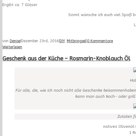
Ergibt ca. 7 Gläser
Somit wünsche ich euch viel Spaß b
L
von
Denise
|
Dezember 23rd, 2016
|
DIY
,
Mitbringsel
|
0 Kommentare
Weiterlesen
Geschenk aus der Küche – Rosmarin-Knoblauch Öl
Hal
Für alle, die, wie ich noch nicht alle Geschenke beisammenhabe
kann man auch koch- oder grill 
Zutaten f
natives Olivenöl 
1 R