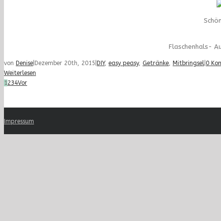
Schön
Flaschenhals- A
von
Denise
|
Dezember 20th, 2015
|
DIY
,
easy peasy
,
Getränke
,
Mitbringsel
|
0 Ko
Weiterlesen
1
2
3
4
Vor
Impressum