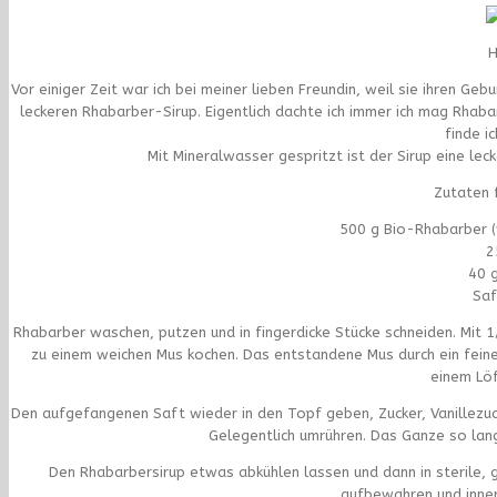
H
Vor einiger Zeit war ich bei meiner lieben Freundin, weil sie ihren Ge
leckeren Rhabarber-Sirup. Eigentlich dachte ich immer ich mag Rhaba
finde i
Mit Mineralwasser gespritzt ist der Sirup eine l
Zutaten f
500 g Bio-Rhabarber (
2
40 g
Saf
Rhabarber waschen, putzen und in fingerdicke Stücke schneiden. Mit 
zu einem weichen Mus kochen. Das entstandene Mus durch ein fein
einem Löf
Den aufgefangenen Saft wieder in den Topf geben, Zucker, Vanillezuc
Gelegentlich umrühren. Das Ganze so lang
Den Rhabarbersirup etwas abkühlen lassen und dann in sterile, g
aufbewahren und inner