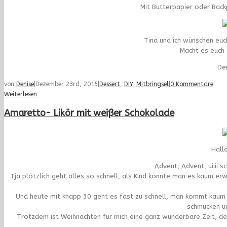
Mit Butterpapier oder Back
Tina und ich wünschen eu
Macht es euch 
De
von
Denise
|
Dezember 23rd, 2015
|
Dessert
,
DIY
,
Mitbringsel
|
0 Kommentare
Weiterlesen
Amaretto- Likör mit weißer Schokolade
Hall
Advent, Advent, uiiii 
Tja plötzlich geht alles so schnell, als Kind konnte man es kaum erw
Und heute mit knapp 30 geht es fast zu schnell, man kommt kaum 
schmücken u
Trotzdem ist Weihnachten für mich eine ganz wunderbare Zeit, denn