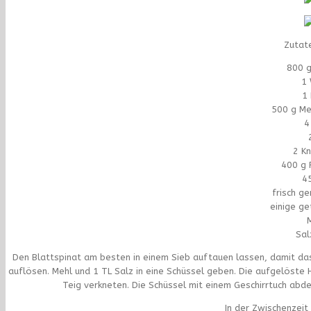
Zutat
800 g
1 
1 
500 g Me
4
2 K
400 g 
4
frisch g
einige g
Sal
Den Blattspinat am besten in einem Sieb auftauen lassen, damit d
auflösen. Mehl und 1 TL Salz in eine Schüssel geben. Die aufgelöste 
Teig verkneten. Die Schüssel mit einem Geschirrtuch ab
In der Zwischenzeit 