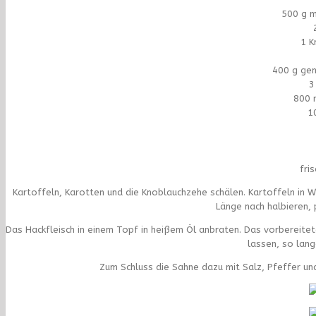
500 g m
1 K
400 g gem
3
800 
1
fri
Kartoffeln, Karotten und die Knoblauchzehe schälen. Kartoffeln in W
Länge nach halbieren, 
Das Hackfleisch in einem Topf in heißem Öl anbraten. Das vorbereite
lassen, so lang
Zum Schluss die Sahne dazu mit Salz, Pfeffer un