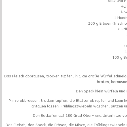
Salz und P
Häh
4 S
1 Handv
200 g Erbsen (frisch 
6 Fr
1
1
100 g B
Das Fleisch abbrausen, trocken tupfen, in 1 cm große Würfel schneid
braten, herausn
Den Speck klein würfeln und 
Minze abbrausen, trocken tupfen, die Blätter abzupfen und klein 
antauen lassen. Frühlingszwiebeln waschen, putzen un
Den Backofen auf 180 Grad Ober- und Unterhitze vor
Das Fleisch, den Speck, die Erbsen, die Minze, die Frühlingszwiebel