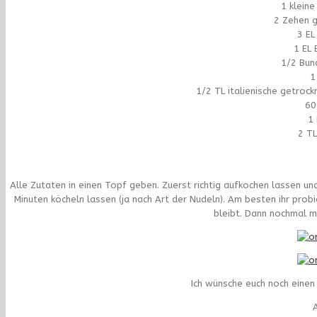
1 klein
2 Zehen g
3 E
1 EL
1/2 Bun
1
1/2 TL italienische getroc
60
1 
2 T
Alle Zutaten in einen Topf geben. Zuerst richtig aufkochen lassen u
Minuten köcheln lassen (ja nach Art der Nudeln). Am besten ihr pro
bleibt. Dann nochmal m
Ich wünsche euch noch eine
A