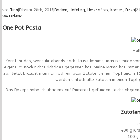
von
Tina
|
Februar 28th, 2016
|
Backen
,
Hefeteig
,
Herzhaftes
,
Kochen
,
Pizza
|
2
Weiterlesen
One Pot Pasta
Hal
Kennt ihr das, wenn ihr abends nach Hause kommt, man ist müde von
eigentlich noch nichts richtiges gegessen hat. Meine Mama hat immer
so. Jetzt braucht man nur noch ein paar Zutaten, einen Topf und in 15
werden einfach alle Zutaten in einen Topf 
Das Rezept habe ich übrigens auf Pinterest gefunden (leicht abgeänd
Zutaten
2
400 g Kir
100 g 