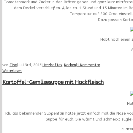
Tomatenmark und Zucker in den Bräter geben und ganz kurz mitröste
dem Deckel verschließen. Alles ca. 1 Stund und 15 Minuten im
Temperatur auf 200 Grad einstell
Dazu passen Karto
Habt noch einen
A
von
Tina
|
Juli 3rd, 2016
|
Herzhaftes
,
Kochen
|
1 Kommentar
Weiterlesen
Kartoffel-Gemüsesuppe mit Hackfleisch
Hal
Ich, als bekennender Suppenfan hatte jetzt einfach mal die Nase v
Suppe für euch. Sie wärmt und schmeckt zugle
Zuaten