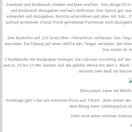
Zwiebeln und Knoblauch schälen und klein würfeln. Das übrige Öl in 
und Knoblauch dazugeben und kurz mitbraten. Den Spinat gut aus
schneiden und dazugeben. Ricotta unterrühren und alles mit Salz ,
einfach probieren. Etwas frisch geriebener Parmesan noch dazugeb
Den Backofen auf 220 Grad Ober-/Unterhitze vorheizen. Den Teig i
ausrollen. Die Füllung auf einer Hälfte des Teiges verteilen, den Ra
Das macht ihr m
2 Backbleche mit Backpapier belegen. Die Calzone vorsichtig auf die
und ca. 20 bis 25 Min. backen. Auf die gleiche Weise mit dem 2. Blech
Vorsicht sehr heiß am besten
Dazu passt super ein Blatt
Sonntags gibt´s bei uns meistens Pizza und Tatort. Aber immer die gl
dem Belag eurer Lieblingspizza al
Habt noch einen schönen Sonntag,
A