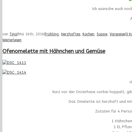
Ich wünsche euch noc
A
von
Tina
|
Mai 16th, 2016
|
Frühling
,
Herzhaftes
,
Kochen
,
Suppe
,
Vorspeise
|
0 
Weiterlesen
Ofenomelette mit Hähnchen und Gemüse
H
Kurz vor der Osterhase vorbei hoppelt, gib
Das Omelette ist herzhaft und mit 
Zutaten für 4 Pers
1 Hähnchenb
1 EL Pfla