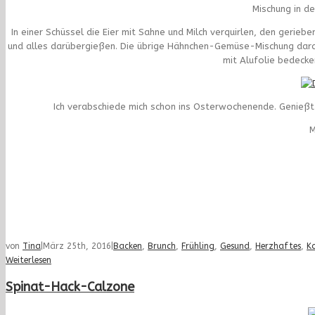
Mischung in de
In einer Schüssel die Eier mit Sahne und Milch verquirlen, den gerie
und alles darübergießen. Die übrige Hähnchen-Gemüse-Mischung dara
mit Alufolie bedecken
Ich verabschiede mich schon ins Osterwochenende. Genießt d
M
von
Tina
|
März 25th, 2016
|
Backen
,
Brunch
,
Frühling
,
Gesund
,
Herzhaftes
,
K
Weiterlesen
Spinat-Hack-Calzone