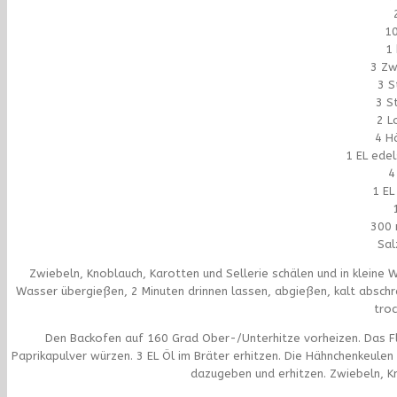
10
1
3 Zw
3 S
3 S
2 L
4 H
1 EL ede
4
1 E
300 
Sal
Zwiebeln, Knoblauch, Karotten und Sellerie schälen und in klein
Wasser übergießen, 2 Minuten drinnen lassen, abgießen, kalt absch
troc
Den Backofen auf 160 Grad Ober-/Unterhitze vorheizen. Das Fle
Paprikapulver würzen. 3 EL Öl im Bräter erhitzen. Die Hähnchenkeulen
dazugeben und erhitzen. Zwiebeln, Kn