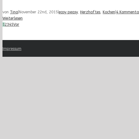
von
Tina
|
November 22nd, 2015
|
easy peasy
,
Herzhaftes
,
Kochen
|
4 Kommenta
Weiterlesen
1
2
3
4
5
Vor
Impressum