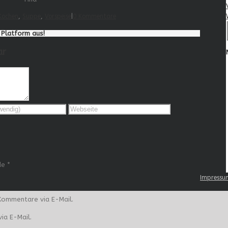
Kochen
,
Suppe
,
Vorspeise
|
0 Kommentare
e Platform aus!
ar
de
*
Impressu
Kommentare via E-Mail.
ia E-Mail.