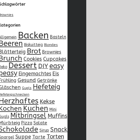
Schlagwörter
Brownies
Kategorien
Backen
Basteln
Allgemein
Beeren
Biskuitteig
Blondies
Brot
Blätterteig
Brownies
Brunch
Cupcakes
Cookies
Dessert
easy
DIY
Deko
peasy
Eingemachtes
Eis
Gesund
Frühling
Getränke
Hefeteig
Gläschen
Gugls
Hefeteigschnecken
Herzhaftes
Kekse
Kuchen
Kochen
Mini
Mitbringsel
Muffins
Gugls
Mürbteig
Pizza
Salate
Schokolade
Snack
Sirup
Torten
Suppe
Tarte
Spargel