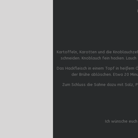
Kartoffeln, Karotten und die Knoblauchzeh
schneiden. Knoblauch fein hacken. Lauch 
Das Hackfleisch in einem Topf in heißem 
der Brühe ablöschen. Etwa 20 Minu
Zum Schluss die Sahne dazu mit Salz, 
Ich wünsche euch