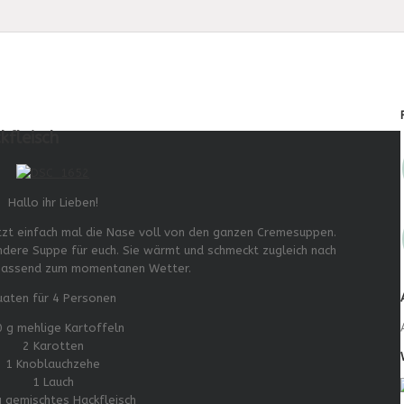
kfleisch
Hallo ihr Lieben!
tzt einfach mal die Nase voll von den ganzen Cremesuppen.
dere Suppe für euch. Sie wärmt und schmeckt zugleich nach
o passend zum momentanen Wetter.
uaten für 4 Personen
 g mehlige Kartoffeln
2 Karotten
1 Knoblauchzehe
1 Lauch
 gemischtes Hackfleisch