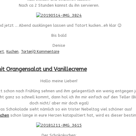
Nach ca 2 Stunden kannst du ihn servieren.
d jetzt … Abend ausklingen lassen und Tatort kucken…eh klar 😉
Bis bald
Denise
ert
,
Kuchen
,
Torten
|
0 Kommentare
mit Orangensalat und Vanillecreme
Hallo meine Lieben!
zt schon nach Frühling sehnen und ihm gelegentlich ein wenig entgegen 
 ganz so schnell kommt, dann hol ich ihn mir einfach auf den Teller (Biki
doch nicht/ aber mir doch egal)
as Schokolade sieht nämlich so ein trister Nebeltag viel schöner aus!
uchen
schon lange in eure Herzen katapultiert hat, wird es dieser besti
Der Schokokuchen: