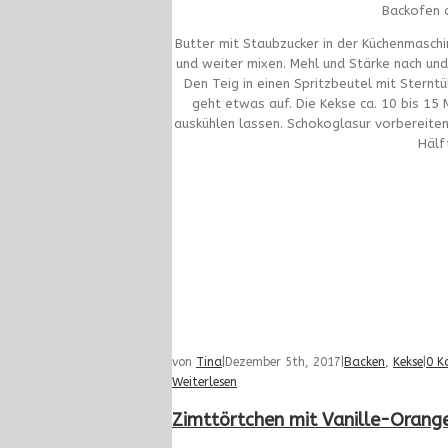
Backofen a
Butter mit Staubzucker in der Küchenmaschi
und weiter mixen. Mehl und Stärke nach un
Den Teig in einen Spritzbeutel mit Sterntü
geht etwas auf. Die Kekse ca. 10 bis 15 
auskühlen lassen. Schokoglasur vorbereite
Hälf
von
Tina
|
Dezember 5th, 2017
|
Backen
,
Kekse
|
0 K
Weiterlesen
Zimttörtchen mit Vanille-Orang