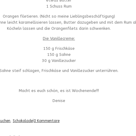
etwas Butter
1 Schuss Rum
Orangen filetieren. (Nicht so meine Lieblingsbeschäftigung)
anne leicht karamellisieren lassen, Butter dazugeben und mit dem Rum a
Köcheln lassen und die Orangenfilets darin schwenken.
Die Vanillecreme:
150 g Frischkäse
150 g Sahne
30 g Vanillezucker
Sahne steif schlagen, Frischkäse und Vanillezucker unterrühren.
Macht es euch schön, es ist Wochenende!!!
Denise
Kuchen
,
Schokolade
|
0 Kommentare