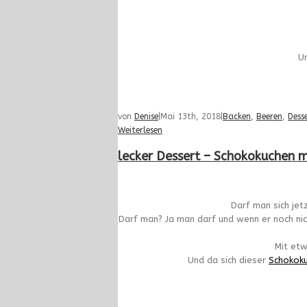
Un
von
Denise
|
Mai 13th, 2018
|
Backen
,
Beeren
,
Dess
Weiterlesen
lecker Dessert – Schokokuchen 
Darf man sich jet
Darf man? Ja man darf und wenn er noch nicht
Mit etw
Und da sich dieser
Schokok