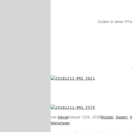
Zucker in einer Pf
von
Denise
|
Januar 12th, 2018
|
Backen
,
Dessert
,
Weiterlesen