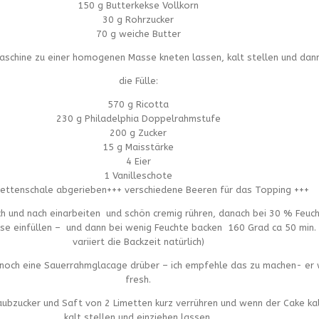
150 g Butterkekse Vollkorn
30 g Rohrzucker
70 g weiche Butter
aschine zu einer homogenen Masse kneten lassen, kalt stellen und dan
die Fülle:
570 g Ricotta
230 g Philadelphia Doppelrahmstufe
200 g Zucker
15 g Maisstärke
4 Eier
1 Vanilleschote
mettenschale abgerieben+++ verschiedene Beeren für das Topping +++
ch und nach einarbeiten und schön cremig rühren, danach bei 30 % Feuch
se einfüllen – und dann bei wenig Feuchte backen 160 Grad ca 50 min.
variiert die Backzeit natürlich)
u noch eine Sauerrahmglacage drüber – ich empfehle das zu machen- er
fresh.
bzucker und Saft von 2 Limetten kurz verrühren und wenn der Cake kal
kalt stellen und einziehen lassen.