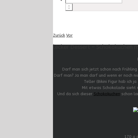
Zurück
Vor
lecker Dessert – Schokokuchen 
Darf man sich jetzt schon nach Frühlin
Darf man? Ja man darf und wenn er noch nic
Teller (Bikini Figur hab ich 
Mit etwas Schokolade sieht n
Und da sich dieser
Schokokuchen
schon lan
170 g 