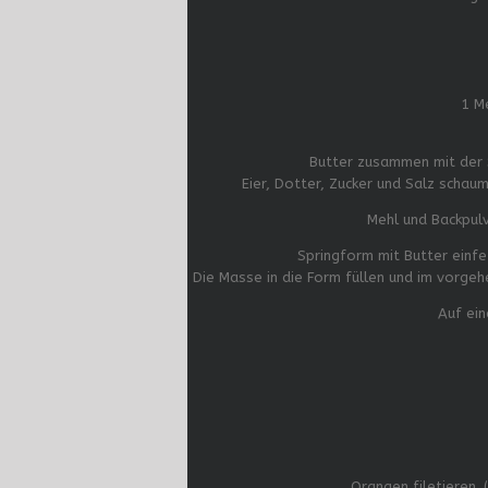
1 M
Butter zusammen mit der
Eier, Dotter, Zucker und Salz scha
Mehl und Backpulv
Springform mit Butter einfe
Die Masse in die Form füllen und im vorgeh
Auf ein
Orangen filetieren. 