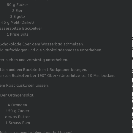
90 g Zucker
2 Eier
3 Eigelb
45 g Mehl (Dinkel)
esserspitze Backpulver
1 Prise Salz
 Schokolade über dem Wasserbad schmelzen.
umig aufschlagen und die Schokoladenmasse unterheben.
er sieben und vorsichtig unterheben.
tten und ein Backblech mit Backpapier belegen.
eizten Backofen bei 190° Ober-/Unterhitze ca. 20 Min. backen.
em Rost auskühlen lassen.
Der Orangensalat:
4 Orangen
150 g Zucker
etwas Butter
1 Schuss Rum
(Nicht so meine Lieblingsbeschäftigung)