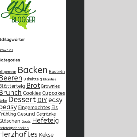
Schlagwörter
Brownies
Kategorien
Backen
Basteln
Allgemein
Beeren
Biskuitteig
Blondies
Brot
Blätterteig
Brownies
Brunch
Cupcakes
Cookies
Dessert
easy
DIY
Deko
peasy
Eingemachtes
Eis
Gesund
Frühling
Getränke
Hefeteig
Gläschen
Gugls
Hefeteigschnecken
Herzhaftes
Kekse