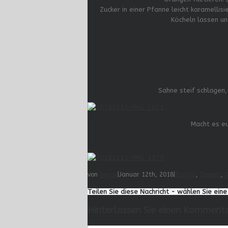
Zucker in einer Pfanne leicht karamelli
Köcheln lassen un
Sahne steif schlagen, 
Macht es eu
von
Denise
|
Januar 12th, 2018
|
Backen
,
Dessert
,
Teilen Sie diese Nachricht - wählen Sie ein
Hinterlassen Sie einen Komment