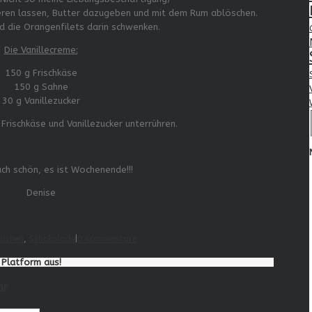
sieren lassen, Butter dazugeben und mit dem Rum ablöschen.
d die Orangenfilets darin schwenken.
Die Vanillecreme:
150 g Frischkäse
150 g Sahne
30 g Vanillezucker
Frischkäse und Vanillezucker unterrühren.
ch schön, es ist Wochenende!!!
Denise
Kuchen
,
Schokolade
|
0 Kommentare
e Platform aus!
ar