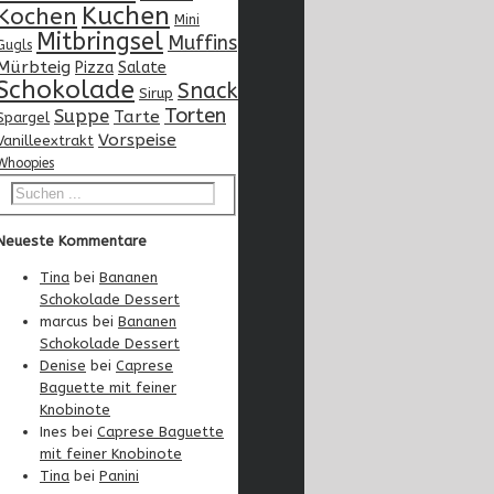
Kuchen
Kochen
Mini
Mitbringsel
Muffins
Gugls
Mürbteig
Pizza
Salate
Schokolade
Snack
Sirup
Torten
Suppe
Tarte
Spargel
Vorspeise
Vanilleextrakt
Whoopies
Neueste Kommentare
Tina
bei
Bananen
Schokolade Dessert
marcus
bei
Bananen
Schokolade Dessert
Denise
bei
Caprese
Baguette mit feiner
Knobinote
Ines
bei
Caprese Baguette
mit feiner Knobinote
Tina
bei
Panini