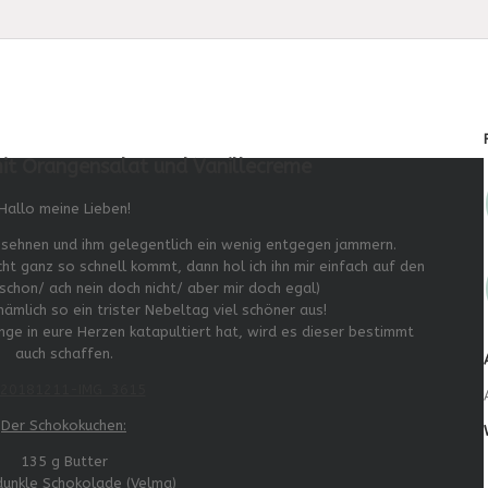
mit Orangensalat und Vanillecreme
Hallo meine Lieben!
g sehnen und ihm gelegentlich ein wenig entgegen jammern.
ht ganz so schnell kommt, dann hol ich ihn mir einfach auf den
ja schon/ ach nein doch nicht/ aber mir doch egal)
ämlich so ein trister Nebeltag viel schöner aus!
ge in eure Herzen katapultiert hat, wird es dieser bestimmt
auch schaffen.
Der Schokokuchen:
135 g Butter
dunkle Schokolade (Velma)