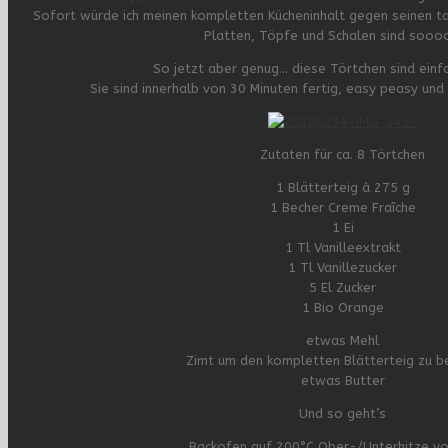
Sofort würde ich meinen kompletten Kücheninhalt gegen seinen ta
Platten, Töpfe und Schalen sind soooo
So jetzt aber genug… diese Törtchen sind einfa
Sie sind innerhalb von 30 Minuten fertig, easy peasy un
Zutaten für ca. 8 Törtchen
1 Blätterteig à 275 g
1 Becher Creme Fraîche
1 Ei
1 Tl Vanilleextrakt
1 Tl Vanillezucker
5 El Zucker
1 Bio Orange
etwas Mehl
Zimt um den kompletten Blätterteig zu b
etwas Butter
Und so geht’s
Backofen auf 200°C Ober-/Unterhitze vo