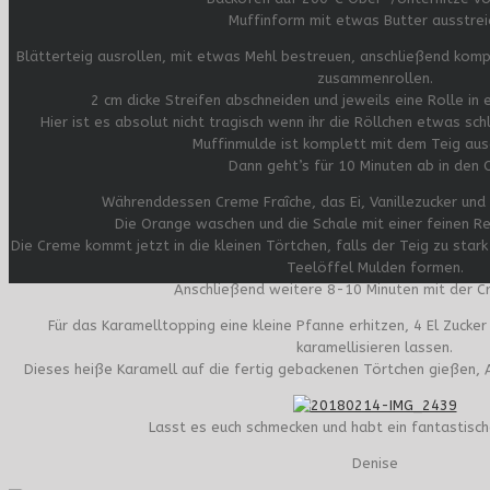
Muffinform mit etwas Butter ausstrei
Blätterteig ausrollen, mit etwas Mehl bestreuen, anschließend komp
zusammenrollen.
2 cm dicke Streifen abschneiden und jeweils eine Rolle in 
Hier ist es absolut nicht tragisch wenn ihr die Röllchen etwas sc
Muffinmulde ist komplett mit dem Teig aus
Dann geht’s für 10 Minuten ab in den 
Währenddessen Creme Fraîche, das Ei, Vanillezucker und 1
Die Orange waschen und die Schale mit einer feinen R
Die Creme kommt jetzt in die kleinen Törtchen, falls der Teig zu star
Teelöffel Mulden formen.
Anschließend weitere 8-10 Minuten mit der C
Für das Karamelltopping eine kleine Pfanne erhitzen, 4 El Zucke
karamellisieren lassen.
Dieses heiße Karamell auf die fertig gebackenen Törtchen gießen, A
Lasst es euch schmecken und habt ein fantastis
Denise