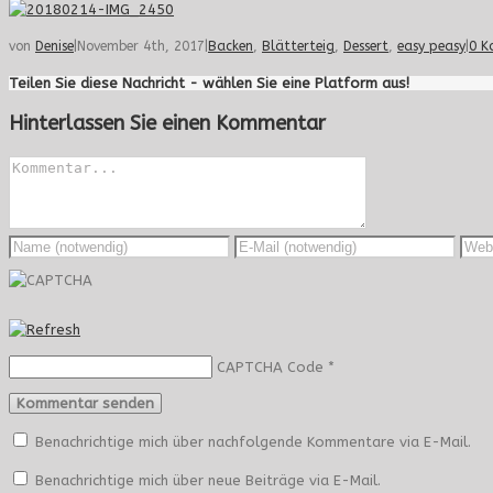
von
Denise
|
November 4th, 2017
|
Backen
,
Blätterteig
,
Dessert
,
easy peasy
|
0 K
Teilen Sie diese Nachricht - wählen Sie eine Platform aus!
Hinterlassen Sie einen Kommentar
CAPTCHA Code
*
Benachrichtige mich über nachfolgende Kommentare via E-Mail.
Benachrichtige mich über neue Beiträge via E-Mail.