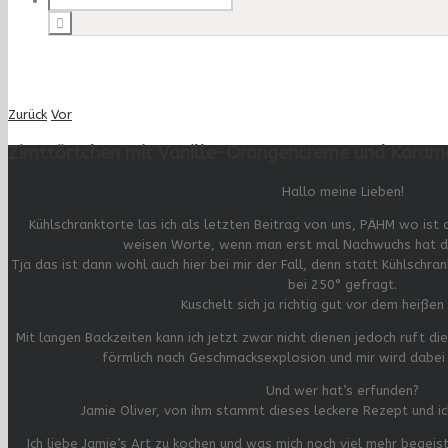
Zurück
Vor
Zimttörtchen mit Vanille-Orangencreme und Karam
Hallo meine Lieben!
Kühlschranktorte las ich als letzten Beitrag von uns, PÄHM wo ist d
weisen Worte, wenn man erst mal Nachwuchs hat da
Tja das ist dann wohl auch hier bei mir der Fall, denn statt Kühlschr
bei 250° gefragt.
Kuschelt sich ja richtig gut vor dem heißen
Mit langen Backzeiten kann ich jetzt zwar nicht dienen jedoch ruft d
förmlich nach Geschmacksexplosion und mir wird dabe
Und wer hat’s erfunden?
Jamie Oliver, von ihm stammt dieses leckere Rezept und ic
Ich liebe Jamie’s Art zu kochen und was mich noch viel mehr begeiste