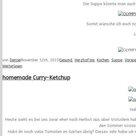
Die Suppe könnte man auch 
Somit wünsche ich euch n
L
von
Denise
|
November 12th, 2015
|
Gesund
,
Herzhaftes
,
Kochen
,
Suppe
,
Vorspe
Weiterlesen
homemade Curry-Ketchup
Hal
Heute sieht es bei uns zwar eher nach Herbst aus aber trotzdem ha
den Sommer sozusag
Habt ihr noch viele Tomaten im Garten übrig? Dieses Jahr habe ic