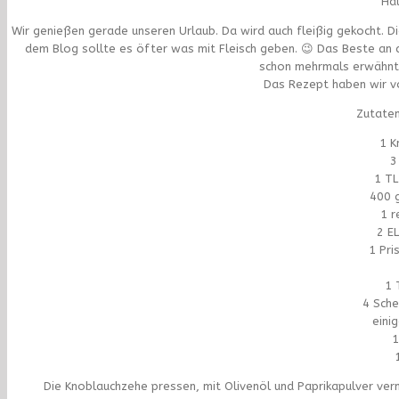
Hal
Wir genießen gerade unseren Urlaub. Da wird auch fleißig gekocht. D
dem Blog sollte es öfter was mit Fleisch geben. 😉 Das Beste an 
schon mehrmals erwähnt
Das Rezept haben wir vo
Zutaten
1 K
3
1 TL
400 
1 r
2 E
1 Pri
1 
4 Sche
eini
1
Die Knoblauchzehe pressen, mit Olivenöl und Paprikapulver ver