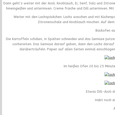
Dann geht´s weiter mit der Aioli. Knoblauch, Ei, Senf, Salz und Zitr
hineingießen und untermixen. Creme fraiche und Dill untermixen. Mit
Weiter mit den Lachspäckchen. Lachs waschen und mit Küchenpap
Zitronenschale und Knoblauch mischen. Auf dem 
Backofen au
Die Kartoffeln schälen, in Spalten schneiden und das Gemüse putzen
vorbereiten. Das Gemüse darauf geben, dann den Lachs darauf l
darüberträufeln. Papier auf allen Seiten einmal einschlage
Im heißen Ofen 20 bis 25 Minute
Etwas Dill-Aioli 
Habt noch e
A