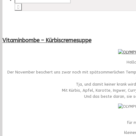
Vitaminbombe – Kürbiscremesuppe
Hall
Der November beschert uns zwar noch mit spätsommerlichen Tempera
Tja, und damit keiner krank wir
Mit Kürbis, Apfel, Karotte, Ingwer, Cur
Und das beste daran, sie s
für 
kleine