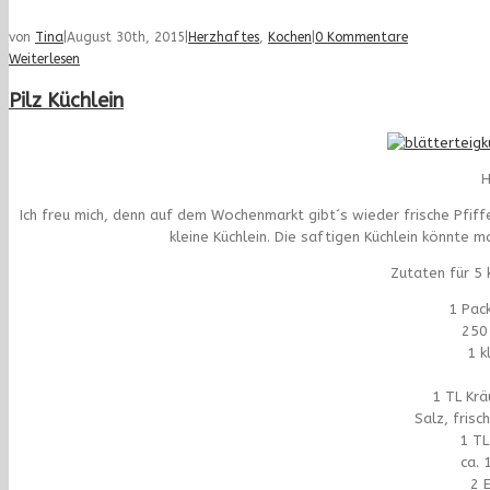
von
Tina
|
August 30th, 2015
|
Herzhaftes
,
Kochen
|
0 Kommentare
Weiterlesen
Pilz Küchlein
H
Ich freu mich, denn auf dem Wochenmarkt gibt´s wieder frische Pfiffe
kleine Küchlein. Die saftigen Küchlein könnte 
Zutaten für 5
1 Pac
250 
1 k
1 TL Krä
Salz, fris
1 T
ca. 
2 