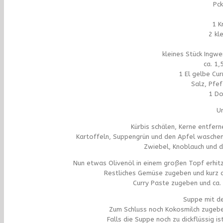
Pck
1 K
2 kl
kleines Stück Ingw
ca. 1
1 El gelbe Cur
Salz, Pfef
1 Do
Un
Kürbis schälen, Kerne entfern
Kartoffeln, Suppengrün und den Apfel waschen,
Zwiebel, Knoblauch und d
Nun etwas Olivenöl in einem großen Topf erhit
Restliches Gemüse zugeben und kurz 
Curry Paste zugeben und ca.
Suppe mit de
Zum Schluss noch Kokosmilch zugeben
Falls die Suppe noch zu dickflüssig 