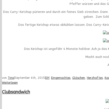
Pfeffer würzen und das G
Das Curry-Ketchup pürieren und durch ein feines Sieb streichen. Da
geben. Zum Schl
Das fertige Ketchup etwas abkühlen lassen. Das Curry-Ketch
Das Ketchup ist ungefähr 4 Monate haltbar. Ach ja das K
Macht euch noc
A
von
Tina
|
September 6th, 2015
|
DIY
,
Eingemachtes
,
Gläschen
,
Herzhaftes
,
Ko
Weiterlesen
Clubsandwich