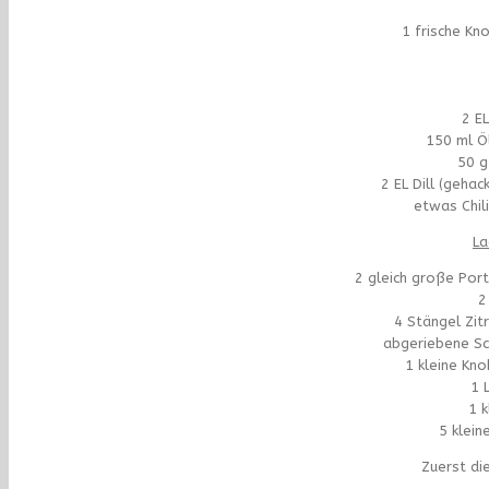
1 frische Kn
2 E
150 ml Ö
50 g
2 EL Dill (gehac
etwas Chil
La
2 gleich große Porti
2
4 Stängel Zit
abgeriebene Sc
1 kleine Kn
1 
1 k
5 klein
Zuerst di