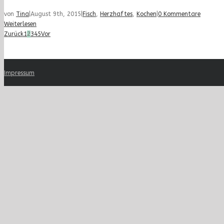
von
Tina
|
August 9th, 2015
|
Fisch
,
Herzhaftes
,
Kochen
|
0 Kommentare
Weiterlesen
Zurück
1
2
3
4
5
Vor
Impressum