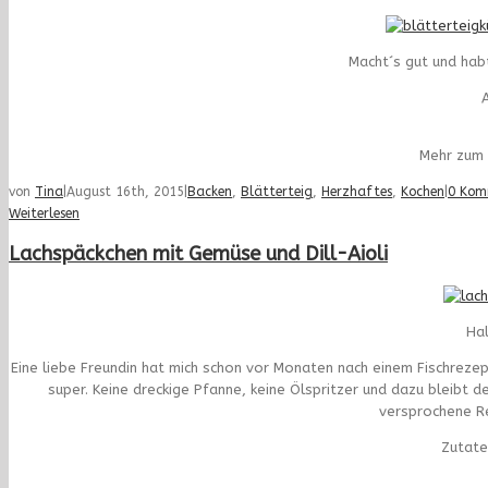
Macht´s gut und hab
A
Mehr zum
von
Tina
|
August 16th, 2015
|
Backen
,
Blätterteig
,
Herzhaftes
,
Kochen
|
0 Kom
Weiterlesen
Lachspäckchen mit Gemüse und Dill-Aioli
Hal
Eine liebe Freundin hat mich schon vor Monaten nach einem Fischrezep
super. Keine dreckige Pfanne, keine Ölspritzer und dazu bleibt de
versprochene Re
Zutate