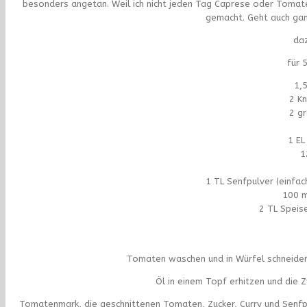
besonders angetan. Weil ich nicht jeden Tag Caprese oder Tomat
gemacht. Geht auch gan
daz
für 
1,
2 K
2 g
1 E
1
1 TL Senfpulver (einfac
100 m
2 TL Speise
Tomaten waschen und in Würfel schneiden
Öl in einem Topf erhitzen und die 
Tomatenmark, die geschnittenen Tomaten, Zucker, Curry und Senfpul