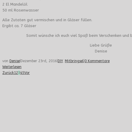
2 El Mandelöl
50 ml Rosenwasser
Alle Zutaten gut vermischen und in Gläser füllen.
Ergibt ca. 7 Gläser
Somit wünsche ich euch viel Spaß beim Verschenken und b
Liebe Grüße
Denise
von
Denise
|
Dezember 23rd, 2016
|
DIY
,
Mitbringsel
|
0 Kommentare
Weiterlesen
Zurück
1
2
3
4
5
Vor