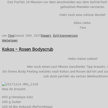
Das Parfait 10 Minuten vor dem Anschneiden aus dem Gefrierfach 
gehackten Mandeln verzieren.
Habt noch eine schöne Woche!
Alles Liebe,
Tina
von
Tina
|
Januar 10th, 2017
|
Dessert
,
Eis
|
0 Kommentare
Weiterlesen
Kokos – Rosen Bodyscrub
Hallo meine Lieben!
Wer noch einen Last Minute Geschenke Tipp braucht, is
Ein feines Body Peeling welches nach Kokos und Rosen duftet und zus
sich doch perfekt als nettes Weihnachtsmit
Was ihr braucht:
600 g Himalaya Salz
400 g Zucker
400 ml Bio Kokosöl (Reformhaus)