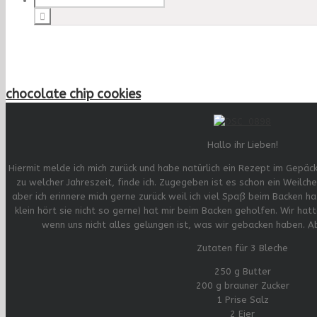
chocolate chip cookies
Hallo ihr Lieben!
Hiermit melde ich mich zurück und habe natürlich ein Rezept im Gepäc
zu welcher Jahreszeit, finde ich. Zugegeben ist es schon ein Weilch
aber ich erinnere mich gerne zurück weil ich viel Spaß beim Backen ha
klein hört sie nicht so gerne) hat mir beim Backen geholfen. Wir hat
wenn uns nicht alles gelungen ist, was wir gebacken haben. A
Zutaten für 3 Bleche
250 g Butter
200 g brauner Zucker
1 Prise Salz
2 Eier