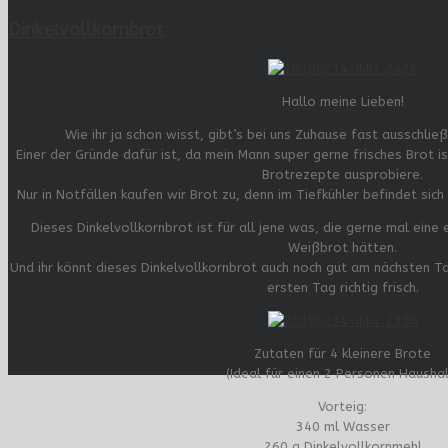
Dinkelvollkornbrot
Hallo meine Lieben!
Wie ihr ja schon wisst, gibt’s bei uns Zuhause fast ausschlie
Einer der Gründe dafür ist, da mein Mann super gerne frisches Brot i
Brotrezepte ausprobiere.
Nur in Notfällen kaufen wir Brot zu, denn im Tiefkühler befindet sich
Dieses Dinkelvollkornbrot ist für all jene was, die gerne mal eine
Weißbrot hätten.
Und ihr könnt dieses Dinkelvollkornbrot auch noch gut am nächsten T
ersten Tag richtig frisch.
Zutaten für 4 kleinere Brote
(Ideal für einen 2 Personen Haushal
Vorteig:
340 ml Wasser
260 g Dinkelvollkornmehl