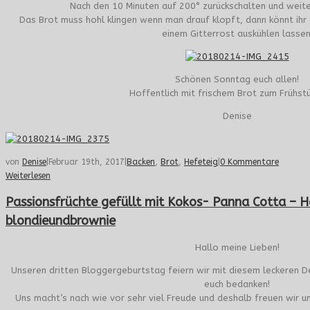
Nach den 10 Minuten auf 200° zurückschalten und weite
Das Brot muss hohl klingen wenn man drauf klopft, dann könnt ih
einem Gitterrost auskühlen lassen
Schönen Sonntag euch allen!
Hoffentlich mit frischem Brot zum Frühst
Denise
von
Denise
|
Februar 19th, 2017
|
Backen
,
Brot
,
Hefeteig
|
0 Kommentare
Weiterlesen
Passionsfrüchte gefüllt mit Kokos- Panna Cotta – 
blondieundbrownie
Hallo meine Lieben!
Unseren dritten Bloggergeburtstag feiern wir mit diesem leckeren D
euch bedanken!
Uns macht’s nach wie vor sehr viel Freude und deshalb freuen wir u