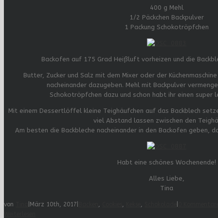
400 g Mehl
1/2 Päckchen Backpulver
1 Packung Schokotröpfchen
Backofen auf 175 Grad Heißluft vorheizen und die Backbl
Butter, Zucker und Salz mit dem Mixer oder der Küchenmaschine 
nacheinander dazugeben. Mehl mit Backpulver vermenge
Schokotröpfchen dazu und schon habt ihr einen super l
Mit einem Dessertlöffel kleine Teighäufchen auf das Backblech setzen
viel Abstand lassen zwischen den Teighä
Am besten die Backbleche nacheinander in den Backofen geben, d
Habt eine schönes Wochenende!
Alles Liebe,
Tina
von
Tina
|
März 10th, 2017
|
Backen
,
Cookies
,
Kekse
,
Schokolade
|
0 Kommentar
Weiterlesen