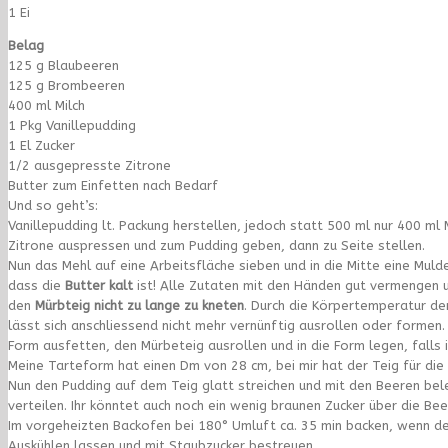
1 Ei
Belag
125 g Blaubeeren
125 g Brombeeren
400 ml Milch
1 Pkg Vanillepudding
1 El Zucker
1/2 ausgepresste Zitrone
Butter zum Einfetten nach Bedarf
Und so geht’s:
Vanillepudding lt. Packung herstellen, jedoch statt 500 ml nur 400 ml
Zitrone auspressen und zum Pudding geben, dann zu Seite stellen.
Nun das Mehl auf eine Arbeitsfläche sieben und in die Mitte eine Muld
dass die
Butter kalt
ist! Alle Zutaten mit den Händen gut vermengen u
den
Mürbteig nicht zu lange zu kneten
. Durch die Körpertemperatur de
lässt sich anschliessend nicht mehr vernünftig ausrollen oder formen.
Form ausfetten, den Mürbeteig ausrollen und in die Form legen, falls 
Meine Tarteform hat einen Dm von 28 cm, bei mir hat der Teig für die 
Nun den Pudding auf dem Teig glatt streichen und mit den Beeren bele
verteilen. Ihr könntet auch noch ein wenig braunen Zucker über die Bee
Im vorgeheizten Backofen bei 180° Umluft ca. 35 min backen, wenn der 
Auskühlen lassen und mit Staubzucker bestreuen.