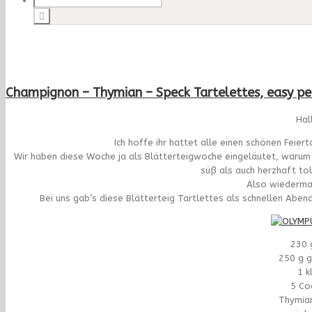
Champignon – Thymian – Speck Tartelettes, easy pe
Hal
Ich hoffe ihr hattet alle einen schönen Feier
Wir haben diese Woche ja als Blätterteigwoche eingeläutet, warum ic
süß als auch herzhaft tol
Also wiedermal
Bei uns gab’s diese Blätterteig Tartlettes als schnellen Aben
230 
250 g g
1 k
5 Co
Thymia