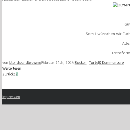
Gu
Somit wünschen wir Euch
Alle
Tarteform
von
blondieundbrownie
|
Februar 14th, 2014
|
Backen
,
Tarte
|
0 Kommentare
Weiterlesen
Zurück
1
2
Impressum