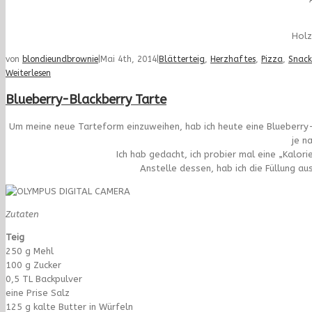
Holz
von
blondieundbrownie
|
Mai 4th, 2014
|
Blätterteig
,
Herzhaftes
,
Pizza
,
Snack
Weiterlesen
Blueberry-Blackberry Tarte
Um meine neue Tarteform einzuweihen, hab ich heute eine Blueberry
je n
Ich hab gedacht, ich probier mal eine „Kalo
Anstelle dessen, hab ich die Füllung au
Zutaten
Teig
250 g Mehl
100 g Zucker
0,5 TL Backpulver
eine Prise Salz
125 g kalte Butter in Würfeln