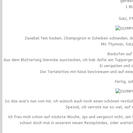
gerieb
1 Bl
Salz, P
Zwiebel fein hacken, Champignon in Scheiben schneiden, da
Mit Thymian, Sal
Backofen auf
Aus dem Blätterteig Vierecke ausstechen, ich hab dafür ein Tupperge
Ei verquirlen und
Die Tartelettes mit Käse bestreeuen und auf ein
Fertig, ac
So das war’s nun von mir, ich wünsch euch noch einen schönen restli
Spezial, ich verrate nur so viel, auf
Ich freu mich schon auf nächste Woche, aja und vergesst nicht, am
schaut doch mal in unserem neuen Rezeptindex, oder wartet a