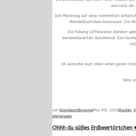
und nach die 
Den Mürbteig auf einer bemehlten Arbeits
Mandelblättchen bestreuen. Die Ma
Die Füllung löffelweise darüber ge
karamellisierten Geschmack. Den Kuch
vol
Ich wünsche euch allen einen guten Sta
Was es
von
blondieundbrownie
|
Mai 9th, 2014
|
Backen
,
K
Weiterlesen
Ohhh du süßes Erdbeertörtchen 