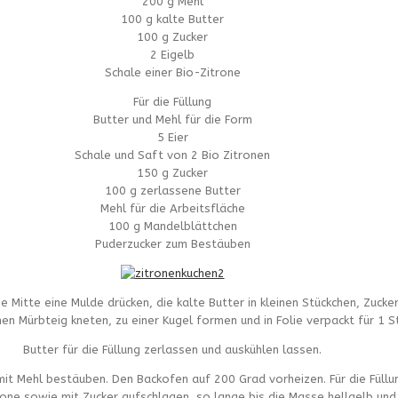
200 g Mehl
100 g kalte Butter
100 g Zucker
2 Eigelb
Schale einer Bio-Zitrone
Für die Füllung
Butter und Mehl für die Form
5 Eier
Schale und Saft von 2 Bio Zitronen
150 g Zucker
100 g zerlassene Butter
Mehl für die Arbeitsfläche
100 g Mandelblättchen
Puderzucker zum Bestäuben
e Mitte eine Mulde drücken, die kalte Butter in kleinen Stückchen, Zucke
en Mürbteig kneten, zu einer Kugel formen und in Folie verpackt für 1 S
Butter für die Füllung zerlassen und auskühlen lassen.
mit Mehl bestäuben. Den Backofen auf 200 Grad vorheizen. Für die Füllu
rone sowie mit Zucker aufschlagen, so lange bis die Masse hellgelb und 