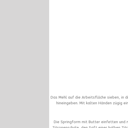
Das Mehl auf die Arbeitsfläche sieben, in di
hineingeben. Mit kalten Händen zügig ein
Die Springform mit Butter einfetten und 
Zitronenschale, den Saft einer halben Zit