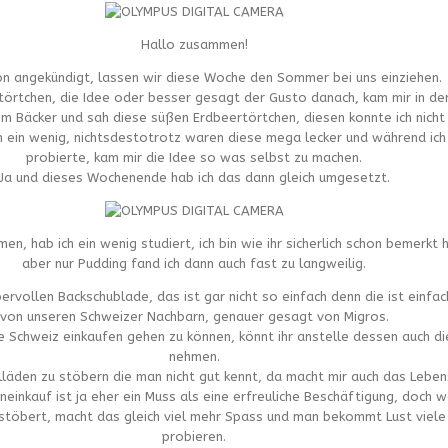
Hallo zusammen!
n angekündigt, lassen wir diese Woche den Sommer bei uns einziehen.
rtörtchen, die Idee oder besser gesagt der Gusto danach, kam mir in de
im Bäcker und sah diese süßen Erdbeertörtchen, diesen konnte ich nicht
on ein wenig, nichtsdestotrotz waren diese mega lecker und während ich
probierte, kam mir die Idee so was selbst zu machen.
Ja und dieses Wochenende hab ich das dann gleich umgesetzt.
, hab ich ein wenig studiert, ich bin wie ihr sicherlich schon bemerkt 
aber nur Pudding fand ich dann auch fast zu langweilig.
bervollen Backschublade, das ist gar nicht so einfach denn die ist einfa
von unseren Schweizer Nachbarn, genauer gesagt von Migros.
die Schweiz einkaufen gehen zu können, könnt ihr anstelle dessen auch d
nehmen.
telläden zu stöbern die man nicht gut kennt, da macht mir auch das Leben
einkauf ist ja eher ein Muss als eine erfreuliche Beschäftigung, doch w
 stöbert, macht das gleich viel mehr Spass und man bekommt Lust viele
probieren.