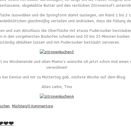
zerlassene, abgekühlte Butter und den restlichen Zitronensaft unterrüh
fläche auswalken und die Springform damit auslegen, am Rand 1 bis 2 
ndelblättchen gleichmäßig verteilen und andrücken, dass die Füllung de
ben und zum Abschluss die Oberfläche mit etwas Puderzucker bestäuben.
en in den vorgeheizten Backofen schieben und 30 bis 35 Minuten backen
lständig abkühlen lassen und mit Puderzucker bestäubt servieren.
rt ins Wochenende und allen Mama´s wünsche ich jetzt schon mal einen 
verwöhnen!
 bei Denise und mir zu Muttertag gab, nächste Woche auf dem Blog.
Alles Liebe, Tina
uchen
,
Mürbteig
|
0 Kommentare
❤️❤️❤️