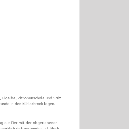
r, Eigelbe, Zitronenschale und Salz
tunde in den Kühlschrank legen.
ng die Eier mit der abgeriebenen
merklich dick verbunden ist. Nach