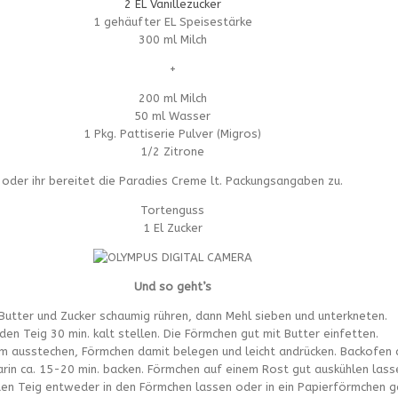
2 EL Vanillezucker
1 gehäufter EL Speisestärke
300 ml Milch
+
200 ml Milch
50 ml Wasser
1 Pkg. Pattiserie Pulver (Migros)
1/2 Zitrone
oder ihr bereitet die Paradies Creme lt. Packungsangaben zu.
Tortenguss
1 El Zucker
Und so geht’s
 Butter und Zucker schaumig rühren, dann Mehl sieben und unterkneten.
den Teig 30 min. kalt stellen. Die Förmchen gut mit Butter einfetten.
rm ausstechen, Förmchen damit belegen und leicht andrücken. Backofen 
rin ca. 15-20 min. backen. Förmchen auf einem Rost gut auskühlen lass
den Teig entweder in den Förmchen lassen oder in ein Papierförmchen g