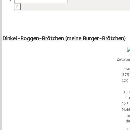
Dinkel-Roggen-Brötchen (meine Burger-Brötchen)
Zutate
260
375
120
30 
1 
225 
Mehl
h
du