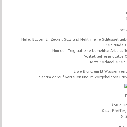
sch
Hefe, Butter, Ei, Zucker, Salz und Mehl in eine Schlüssel 
Eine Stunde 
Nun den Teig auf eine bemehlte Arbeitsfl
Achtet auf eine glatte 
Jetzt nochmal eine 
Eiweiß und ein El Wasser verr
Sesam darauf verteilen und im vorgeheizten Bac
F
450 g Ha
Salz, Pfeffer,
5 S