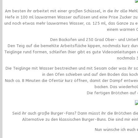
Am besten ihr arbeitet mit einer großen Schüssel, in die ihr alle Meh
Hefe in 100 ml lauwarmen Wasser auflösen und eine Prise Zucker zu
und noch etwas mehr lauwarmes Wasser, ca. 125 ml, das Ganze zu ei
einem warmen Or
Den Backofen und 250 Grad Ober- und Unterhi
Den Teig auf die bemehlte Arbeitsfläche kippen, nochmals kurz durc
Teiglinge rund formen, schleifen (hier gibt es gute Videoanleitungen
nochmals 3
Die Teiglinge mit Wasser bestreichen und mit Sesam oder was ihr s
in den Ofen schieben und auf den Boden das koc
Nach ca. 8 Minuten die Ofentür kurz öffnen, damit der Dampf entwei
backen. Das wiederhol
Die fertigen Brötchen auf
Seid ihr auch große Burger-Fans? Dann müsst ihr die Brötchen di
Alternative zu den klassischen Burger-Buns. Die sind mir ei
Nun wünsche ich euch 