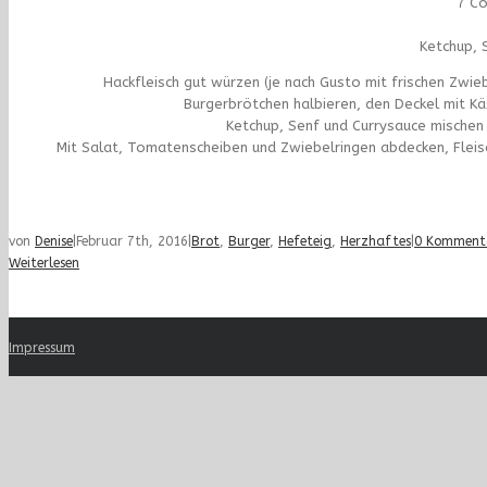
7 Co
Ketchup, 
Hackfleisch gut würzen (je nach Gusto mit frischen Zwie
Burgerbrötchen halbieren, den Deckel mit K
Ketchup, Senf und Currysauce mischen
Mit Salat, Tomatenscheiben und Zwiebelringen abdecken, Flei
von
Denise
|
Februar 7th, 2016
|
Brot
,
Burger
,
Hefeteig
,
Herzhaftes
|
0 Komment
Weiterlesen
Impressum