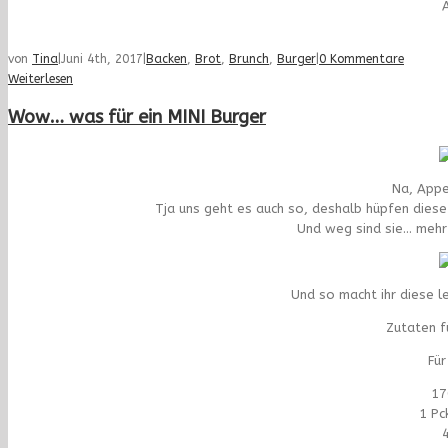
A
von
Tina
|
Juni 4th, 2017
|
Backen
,
Brot
,
Brunch
,
Burger
|
0 Kommentare
Weiterlesen
Wow… was für ein MINI Burger
Na, Appe
Tja uns geht es auch so, deshalb hüpfen diese 
Und weg sind sie… mehr
Und so macht ihr diese l
Zutaten fü
Für
17
1 Pc