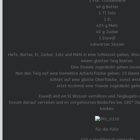
1 Pck. Trockenhefe
40 g Butter
1 Tl Salz
1 Ei
435 g Mehl
40 g Zucker
1 Eiweiß
schwarzer Sesam
Hefe, Butter, Ei, Zucker, Salz und Mehl in eine Schlüssel geben, W
einem glatten Teig kneten.
Eine Stunde zugedeckt gehen lasse
Nun den Teig auf eine bemehlte Arbeitsfläche geben, 20 kleine
Achtet auf eine glatte Oberfläche, sonst ent
Jetzt nochmal eine Stunde zugedeckt gehe
Eiweiß und ein El Wasser verrühren und Teigkugeln d
Sesam darauf verteilen und im vorgeheizten Backofen bei 180° Ob
backen.
Für die Fülle
450 g Hackfleisch gemischt