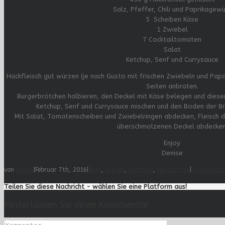
Salz, Pfeffer, Chili und Paprikagew
5 Scheiben Käse
1 Zwiebel
7 Cocktailtomaten
Salat
Ketchup, Senf und Currysauce
Hackfleisch gut würzen (je nach Gusto mit frischen Zwiebeln und Papa
Seiten anbraten.
Burgerbrötchen halbieren, den Deckel mit Käse belegen und diese
Ketchup, Senf und Currysauce mischen und den Boden der Br
Mit Salat, Tomatenscheiben und Zwiebelringen abdecken, Fleisch d
überschmolzenen Deckel abdecken
Enjoy
Denise
von
Denise
|
Februar 7th, 2016
|
Brot
,
Burger
,
Hefeteig
,
Herzhaftes
|
0 Komment
Teilen Sie diese Nachricht - wählen Sie eine Platform aus!
Hinterlassen Sie einen Kommentar