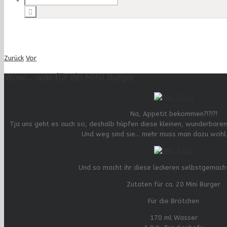
Zurück
Vor
Wow… was für ein MINI Burger
Na, Appetit bekommen?!?!?!
Tja uns geht es auch so, deshalb hüpfen diese kleinen, wunderbaren 
Und weg sind sie… mehr muss man dazu wohl 
Und so macht ihr diese leckeren selbstgemacht
Zutaten für ca. 20 Mini Burger
Für die Brötchen
170 ml Wasser