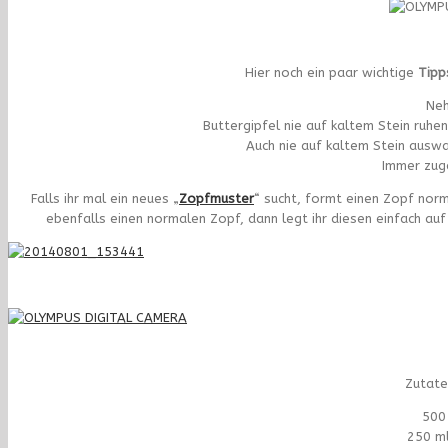
Hier noch ein paar wichtige
Tipp
Neh
Buttergipfel nie auf kaltem Stein ruhen
Auch nie auf kaltem Stein auswa
Immer zug
Falls ihr mal ein neues „
Zopfmuster
“ sucht, formt einen Zopf nor
ebenfalls einen normalen Zopf, dann legt ihr diesen einfach au
Zutaten
500
250 ml