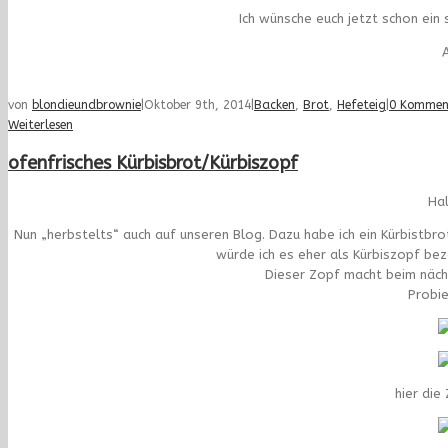
Ich wünsche euch jetzt schon ei
A
von
blondieundbrownie
|
Oktober 9th, 2014
|
Backen
,
Brot
,
Hefeteig
|
0 Kommen
Weiterlesen
ofenfrisches Kürbisbrot/Kürbiszopf
Hal
Nun „herbstelts“ auch auf unseren Blog. Dazu habe ich ein Kürbistbr
würde ich es eher als Kürbiszopf be
Dieser Zopf macht beim nächs
Probie
hier die