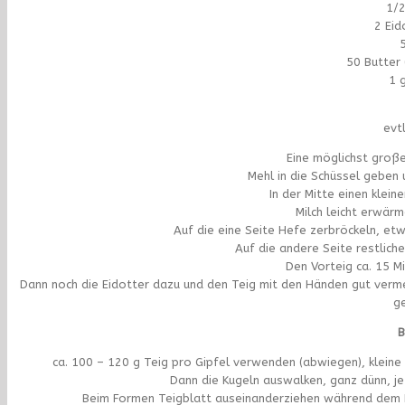
1/2
2 Eid
50 Butter
1 g
evt
Eine möglichst groß
Mehl in die Schüssel geben 
In der Mitte einen klei
Milch leicht erwärm
Auf die eine Seite Hefe zerbröckeln, e
Auf die andere Seite restliche
Den Vorteig ca. 15 M
Dann noch die Eidotter dazu und den Teig mit den Händen gut verm
g
B
ca. 100 – 120 g Teig pro Gipfel verwenden (abwiegen), kleine
Dann die Kugeln auswalken, ganz dünn, je
Beim Formen Teigblatt auseinanderziehen während dem Ei