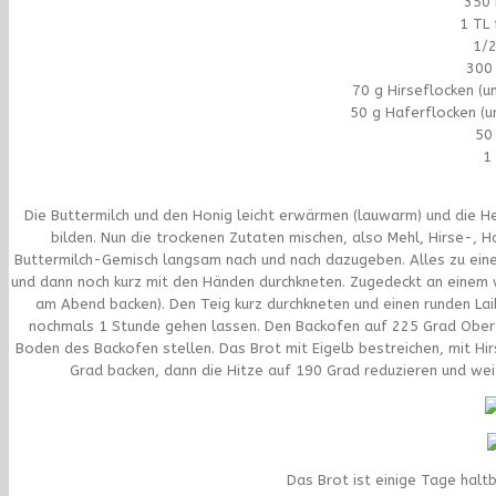
350 
1 TL 
1/2
300
70 g Hirseflocken (
50 g Haferflocken (
50 
1
Die Buttermilch und den Honig leicht erwärmen (lauwarm) und die Hef
bilden. Nun die trockenen Zutaten mischen, also Mehl, Hirse-, H
Buttermilch-Gemisch langsam nach und nach dazugeben. Alles zu ein
und dann noch kurz mit den Händen durchkneten. Zugedeckt an einem w
am Abend backen). Den Teig kurz durchkneten und einen runden La
nochmals 1 Stunde gehen lassen. Den Backofen auf 225 Grad Ober-
Boden des Backofen stellen. Das Brot mit Eigelb bestreichen, mit Hi
Grad backen, dann die Hitze auf 190 Grad reduzieren und wei
Das Brot ist einige Tage hal