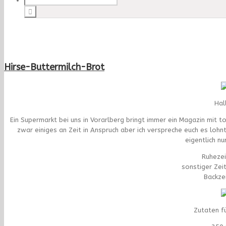
Hirse-Buttermilch-Brot
Hal
Ein Supermarkt bei uns in Vorarlberg bringt immer ein Magazin mit t
zwar einiges an Zeit in Anspruch aber ich verspreche euch es lohn
eigentlich nu
Ruhezei
sonstiger Zei
Backzei
Zutaten f