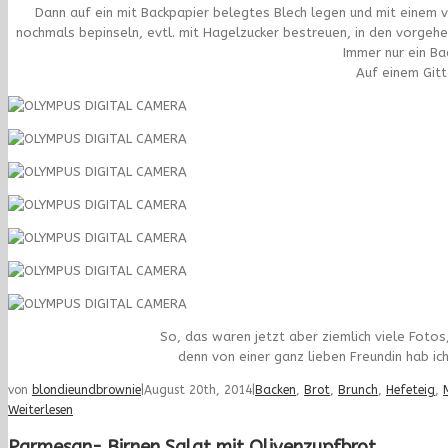
Dann auf ein mit Backpapier belegtes Blech legen und mit einem ve
nochmals bepinseln, evtl. mit Hagelzucker bestreuen, in den vorgeh
Immer nur ein Ba
Auf einem Gitt
So, das waren jetzt aber ziemlich viele Fotos,
denn von einer ganz lieben Freundin hab 
von
blondieundbrownie
|
August 20th, 2014
|
Backen
,
Brot
,
Brunch
,
Hefeteig
,
Weiterlesen
Parmesan- Birnen Salat mit Olivenzupfbrot