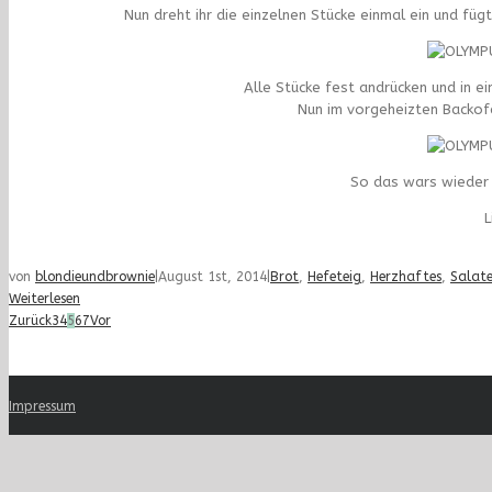
Nun dreht ihr die einzelnen Stücke einmal ein und fü
Alle Stücke fest andrücken und in e
Nun im vorgeheizten Backofe
So das wars wieder 
L
von
blondieundbrownie
|
August 1st, 2014
|
Brot
,
Hefeteig
,
Herzhaftes
,
Salat
Weiterlesen
Zurück
3
4
5
6
7
Vor
Impressum