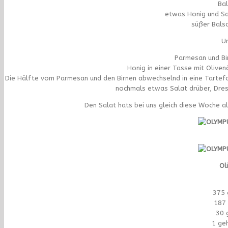
Bal
etwas Honig und Sa
süßer Bals
Un
Parmesan und Bir
Honig in einer Tasse mit Oliven
Die Hälfte vom Parmesan und den Birnen abwechselnd in eine Tartefo
nochmals etwas Salat drüber, Dres
Den Salat hats bei uns gleich diese Woche 
Ol
375 
187
30 
1 ge