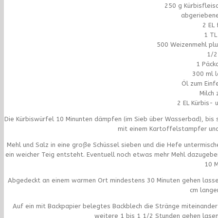
250 g Kürbisfleis
abgeriebene
2 EL 
1 TL
500 Weizenmehl pl
1/2
1 Päck
300 ml 
Öl zum Einf
Milch
2 EL Kürbis-
Die Kürbiswürfel 10 Minunten dämpfen (im Sieb über Wasserbad), bis si
mit einem Kartoffelstampfer un
Mehl und Salz in eine große Schüssel sieben und die Hefe untermisch
ein weicher Teig entsteht. Eventuell noch etwas mehr Mehl dazugeben.
10 M
Abgedeckt an einem warmen Ort mindestens 30 Minuten gehen lassen,
cm lange
Auf ein mit Backpapier belegtes Backblech die Stränge miteinand
weitere 1 bis 1 1/2 Stunden gehen lasen