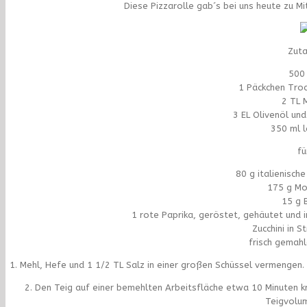
Diese Pizzarolle gab´s bei uns heute zu M
Zuta
500
1 Päckchen Troc
2 TL 
3 EL Olivenöl un
350 ml 
fü
80 g italienisch
175 g Mo
15 g 
1 rote Paprika, geröstet, gehäutet und i
Zucchini in S
frisch gemah
1. Mehl, Hefe und 1 1/2 TL Salz in einer großen Schüssel vermengen.
2. Den Teig auf einer bemehlten Arbeitsfläche etwa 10 Minuten 
Teigvolum