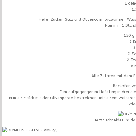
1 geh
1,
Hefe, Zucker, Salz und Olivenöl im lauwarmen Was
Nun min. 1 Stun
150 g 
1 K
3
2 Z
2 Zw
et
Alle Zutaten mit dem Pü
Backofen vo
Den aufgegangenen Hefeteig in drei gle
Nun ein Stück mit der Olivenpaste bestreichen, mit einem weitere
wie
Jetzt schneidet ihr da