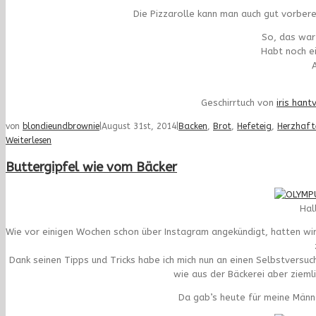
Die Pizzarolle kann man auch gut vorber
So, das war
Habt noch e
A
Geschirrtuch von
iris hant
von
blondieundbrownie
|
August 31st, 2014
|
Backen
,
Brot
,
Hefeteig
,
Herzhaft
Weiterlesen
Buttergipfel wie vom Bäcker
Hal
Wie vor einigen Wochen schon über Instagram angekündigt, hatten wir 
Dank seinen Tipps und Tricks habe ich mich nun an einen Selbstversuch
wie aus der Bäckerei aber zieml
Da gab’s heute für meine Männ