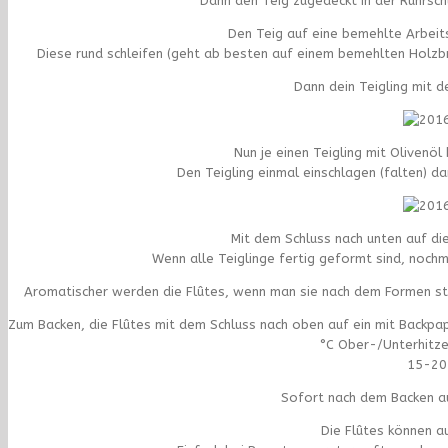
Dann den Teig zugedeckt in der Rührsc
Den Teig auf eine bemehlte Arbeits
Diese rund schleifen (geht ab besten auf einem bemehlten Holzb
Dann dein Teigling mit d
Nun je einen Teigling mit Olivenö
Den Teigling einmal einschlagen (falten) da
Mit dem Schluss nach unten auf di
Wenn alle Teiglinge fertig geformt sind, noch
Aromatischer werden die Flûtes, wenn man sie nach dem Formen sta
Zum Backen, die Flûtes mit dem Schluss nach oben auf ein mit Backpa
°C Ober-/Unterhitze
15-20 
Sofort nach dem Backen au
Die Flûtes können a