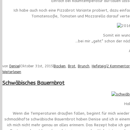
Einfach bei Raumtemperatur auftauen lasse
Ich habe auch noch eine Pizzabrot Variante probiert, dazu einfa
Tomatensoße, Tomaten und Mozzarella darauf verteile
Somit ein wun
…bei mir „geht“ schon der nä
von
Denise
|
Oktober 31st, 2015
|
Backen
,
Brot
,
Brunch
,
Hefeteig
|
2 Kommentar
Weiterlesen
Schwäbisches Bauernbrot
Hal
Wenn die Temperaturen draußen fallen, beginnt für mich wieder
schmackhafte schwäbische Bauernbrot haben Denise und ich in einem B
ich mich nicht mehr genau an alles erinnern. Das Rezept habe ich ge