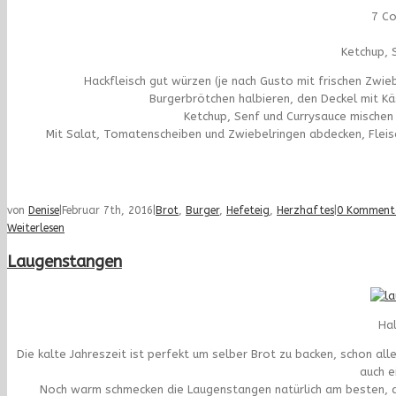
7 Co
Ketchup, 
Hackfleisch gut würzen (je nach Gusto mit frischen Zwie
Burgerbrötchen halbieren, den Deckel mit K
Ketchup, Senf und Currysauce mischen
Mit Salat, Tomatenscheiben und Zwiebelringen abdecken, Flei
von
Denise
|
Februar 7th, 2016
|
Brot
,
Burger
,
Hefeteig
,
Herzhaftes
|
0 Komment
Weiterlesen
Laugenstangen
Hal
Die kalte Jahreszeit ist perfekt um selber Brot zu backen, schon all
auch e
Noch warm schmecken die Laugenstangen natürlich am besten, 