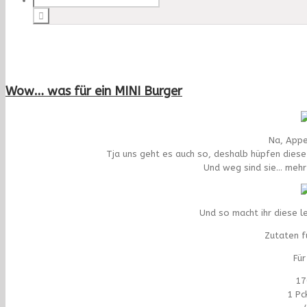
Wow… was für ein MINI Burger
Na, Appe
Tja uns geht es auch so, deshalb hüpfen diese 
Und weg sind sie… mehr
Und so macht ihr diese l
Zutaten fü
Für
17
1 Pc