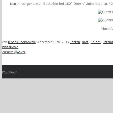
Nun im vorgeheizten Backofen bei 180° Ober-/ Unterhitze ca. 40-
Macht’s
von
blondieundbrownie
|
September 13th, 2015
|
Backen
,
Brot
,
Brunch
,
Herzha
Weiterlesen
Zurück
1
2
3
4
5
Vor
Impressum