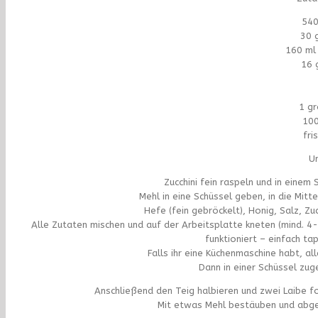
540
30 
160 ml
16 
1 gr
100
fri
Un
Zucchini fein raspeln und in einem
Mehl in eine Schüssel geben, in die Mitt
Hefe (fein gebröckelt), Honig, Salz, Z
Alle Zutaten mischen und auf der Arbeitsplatte kneten (mind. 4-5 
funktioniert – einfach ta
Falls ihr eine Küchenmaschine habt, al
Dann in einer Schüssel zug
Anschließend den Teig halbieren und zwei Laibe f
Mit etwas Mehl bestäuben und abge