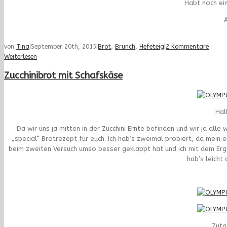
Habt noch ei
A
von
Tina
|
September 20th, 2015
|
Brot
,
Brunch
,
Hefeteig
|
2 Kommentare
Weiterlesen
Zucchinibrot mit Schafskäse
Hal
Da wir uns ja mitten in der Zucchini Ernte befinden und wir ja alle
„special“ Brotrezept für euch. Ich hab’s zweimal probiert, da mein er
beim zweiten Versuch umso besser geklappt hat und ich mit dem Erge
hab’s leicht
Zuta