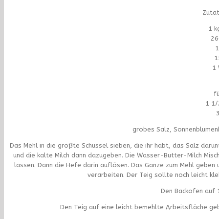
Zutat
1 k
26
1
1
1 
f
1 1/
grobes Salz, Sonnenblumenk
Das Mehl in die größte Schüssel sieben, die ihr habt, das Salz daru
und die kalte Milch dann dazugeben. Die Wasser-Butter-Milch Misc
lassen. Dann die Hefe darin auflösen. Das Ganze zum Mehl geben 
verarbeiten. Der Teig sollte noch leicht kl
Den Backofen auf 
Den Teig auf eine leicht bemehlte Arbeitsfläche ge