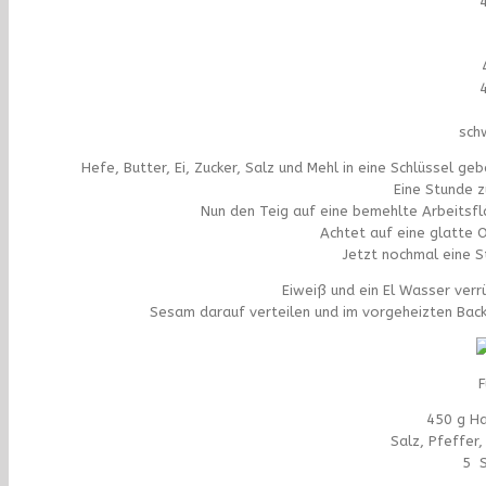
sch
Hefe, Butter, Ei, Zucker, Salz und Mehl in eine Schlüssel 
Eine Stunde 
Nun den Teig auf eine bemehlte Arbeitsfl
Achtet auf eine glatte 
Jetzt nochmal eine 
Eiweiß und ein El Wasser verr
Sesam darauf verteilen und im vorgeheizten Bac
F
450 g Ha
Salz, Pfeffer,
5 S