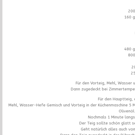
200
160 g
480 g
800
2
25
Für den Vorteig, Mehl, Wasser 
Dann zugedeckt bei Zimmertemper
Für den Hauptteig,
Mehl, Wasser-Hefe Gemisch und Vorteig in der Küchenmaschine 5 M
Olivenöl
Nochmals 1 Minute langs
Der Teig sollte schön glatt s
Geht natürlich alles auch vo