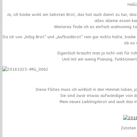
Hall
Ja, ich backe wohl am liebsten Brot, das hat auch damit zu tun, das
alles alleine essen k
Weiteres finde ich es einfach wahnsinnig to
Da ich von „billig Brot“ und „Aufbackbrot“ rein gar nichts halte, backe
ob es w
Eigentlich braucht man ja nicht viel für ri
Und mit ein wenig Planung, funktionier
Diese Flûtes muss ich wirklich in den Himmel loben, j
Sie sind zwar etwas aufwändiger von de
Mein neues Lieblingsbrot und auch das me
Zutaten 