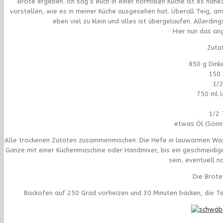
Brote ergeben. Ich sag´s euch in einer normalen Küche ist es nahez
vorstellen, wie es in meiner Küche ausgesehen hat. Überall Teig, 
eben viel zu klein und alles ist übergelaufen. Allerd
Hier nun das an
Zuta
850 g Dink
150
1/2
750 ml 
1/2 
etwas Öl (Sonn
Alle trockenen Zutaten zusammenmischen. Die Hefe in lauwarmen Wass
Ganze mit einer Küchenmaschine oder Handmixer, bis ein geschmeidiger
sein, eventuell 
Die Brote
Backofen auf 250 Grad vorheizen und 30 Minuten backen, die T