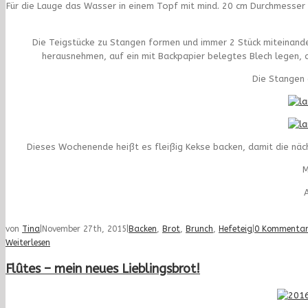
Für die Lauge das Wasser in einem Topf mit mind. 20 cm Durchmesser
Die Teigstücke zu Stangen formen und immer 2 Stück miteinand
herausnehmen, auf ein mit Backpapier belegtes Blech legen, c
Die Stangen 
Dieses Wochenende heißt es fleißig Kekse backen, damit die näch
M
A
von
Tina
|
November 27th, 2015
|
Backen
,
Brot
,
Brunch
,
Hefeteig
|
0 Kommentar
Weiterlesen
Flûtes – mein neues Lieblingsbrot!