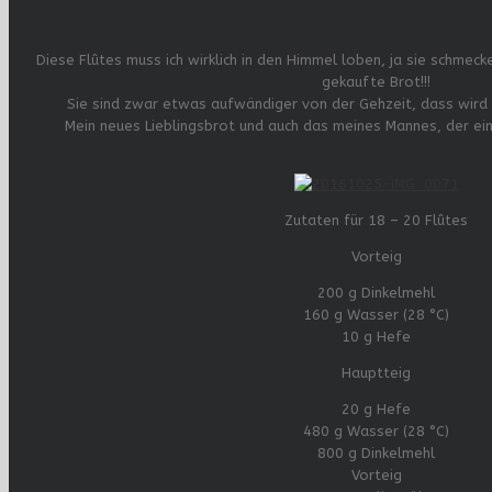
Diese Flûtes muss ich wirklich in den Himmel loben, ja sie schmecke
gekaufte Brot!!!
Sie sind zwar etwas aufwändiger von der Gehzeit, dass wird 
Mein neues Lieblingsbrot und auch das meines Mannes, der ein 
Zutaten für 18 – 20 Flûtes
Vorteig
200 g Dinkelmehl
160 g Wasser (28 °C)
10 g Hefe
Hauptteig
20 g Hefe
480 g Wasser (28 °C)
800 g Dinkelmehl
Vorteig