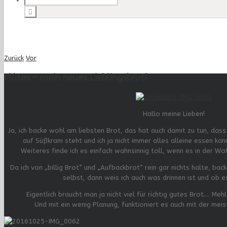
Zurück
Vor
Flûtes – mein neues Lieblingsbrot!
Hallo meine Lieben!
Ja, ich backe wohl am liebsten Brot, das hat auch damit zu tun, dass
auf Süßkram steht und ich ja nicht immer alles alleine essen ka
Weiteres finde ich es einfach wahnsinnig toll, wenn es in der Wo
Da ich von „billig Brot“ und „Aufbackbrot“ rein gar nichts halte, back
selbst, dann weis ich auch was drinnen ist und ob es w
Eigentlich braucht man ja nicht viel für richtig gutes Brot…. Meh
Und mit ein wenig Planung, funktioniert es auch mit der meis