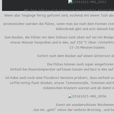
Mit dem Schluss nach unten auf die bemehlte Arbeitsflä
Wenn alle Teiglinge fertig geformt sind, nochmal mit einem Tuch ab
Aromatischer werden die Flûtes, wenn man sie nach dem Formen stat
Kühlschrank gibt und erst danach bäc
Zum Backen, die Flûtes mit dem Schluss nach oben auf ein mit Backp
etwas Wasser besprühen und in den, auf 250 °C Ober-/Unterhitz
15-20 Minuten backen.
Sofort nach dem Backen auf einem Gitterrost ab
Die Flûtes können auch super eingefroren
Einfach bei Raumtemperatur auftauen lassen und kurz in den auf
Ich habe auch noch eine Pizzabrot Variante probiert, dazu einfach v
Löffel mittig flach drücken, etwas Tomatensoße, Tomaten und M
italienischen Kräutern würzen und ab damit i
Somit ein wunderschönes Wochenen
…bei mir „geht“ schon der nächste Brotteig …und b