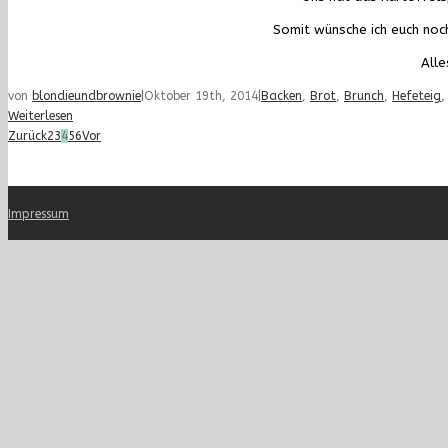
Somit wünsche ich euch noc
Alle
von
blondieundbrownie
|
Oktober 19th, 2014
|
Backen
,
Brot
,
Brunch
,
Hefeteig
Weiterlesen
Zurück
2
3
4
5
6
Vor
Impressum