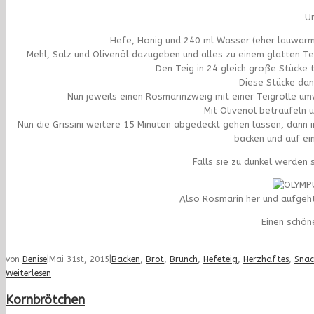
Un
Hefe, Honig und 240 ml Wasser (eher lauwarm) 
Mehl, Salz und Olivenöl dazugeben und alles zu einem glatten Te
Den Teig in 24 gleich große Stücke 
Diese Stücke dan
Nun jeweils einen Rosmarinzweig mit einer Teigrolle umw
Mit Olivenöl beträufeln 
Nun die Grissini weitere 15 Minuten abgedeckt gehen lassen, dann
backen und auf ei
Falls sie zu dunkel werden 
Also Rosmarin her und aufgeht
Einen schön
von
Denise
|
Mai 31st, 2015
|
Backen
,
Brot
,
Brunch
,
Hefeteig
,
Herzhaftes
,
Snac
Weiterlesen
Kornbrötchen