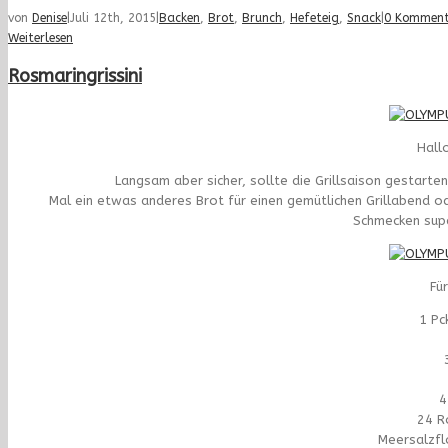
von
Denise
|
Juli 12th, 2015
|
Backen
,
Brot
,
Brunch
,
Hefeteig
,
Snack
|
0 Komment
Weiterlesen
Rosmaringrissini
Hall
Langsam aber sicher, sollte die Grillsaison gestarte
Mal ein etwas anderes Brot für einen gemütlichen Grillabend od
Schmecken supe
Für
1 Pc
4
24 R
Meersalzfl