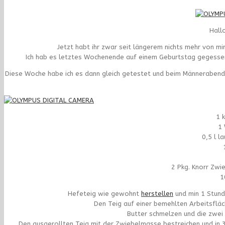
Hall
Jetzt habt ihr zwar seit längerem nichts mehr von mi
Ich hab es letztes Wochenende auf einem Geburtstag gegessen 
Diese Woche habe ich es dann gleich getestet und beim Männerabend
1 
1 
0,5 l 
2 Pkg. Knorr Zwi
1
Hefeteig wie gewohnt
herstellen
und min 1 Stund
Den Teig auf einer bemehlten Arbeitsflä
Butter schmelzen und die zwei
Den ausgerollten Teig mit der Zwiebelmasse bestreichen und in 3-