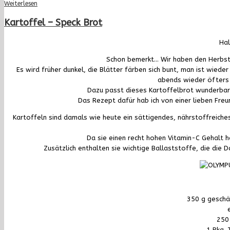
Weiterlesen
Kartoffel – Speck Brot
Hal
Schon bemerkt… Wir haben den Herbst 
Es wird früher dunkel, die Blätter färben sich bunt, man ist wiede
abends wieder öfters e
Dazu passt dieses Kartoffelbrot wunderbar 
Das Rezept dafür hab ich von einer lieben Fre
Kartoffeln sind damals wie heute ein sättigendes, nährstoffreiche
Da sie einen recht hohen Vitamin-C Gehalt h
Zusätzlich enthalten sie wichtige Ballaststoffe, die die 
350 g geschä
250 
1 Pkg. 