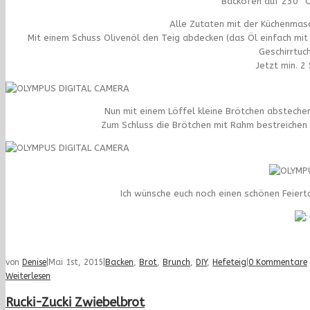
Backofen auf 230° O
Alle Zutaten mit der Küchenmas
Mit einem Schuss Olivenöl den Teig abdecken (das Öl einfach mi
Geschirrtuc
Jetzt min. 2
Nun mit einem Löffel kleine Brötchen abstechen
Zum Schluss die Brötchen mit Rahm bestreichen
Ich wünsche euch noch einen schönen Feier
von
Denise
|
Mai 1st, 2015
|
Backen
,
Brot
,
Brunch
,
DIY
,
Hefeteig
|
0 Kommentare
Weiterlesen
Rucki-Zucki Zwiebelbrot