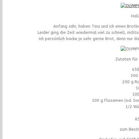
Hal
Anfang Jahr, haben Tina und ich einen Brot
Leider ging die Zeit wiedermal viel zu schnell, nic
Ich persönlich backe ja sehr gerne Brot, denn nur da
Zutaten für 
450
300
200 g R
1
100
100 g Flosamen (od. So
1/2 Wü
6
zum Best