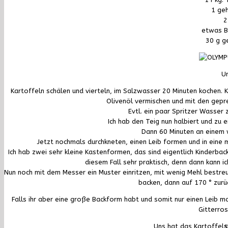
1 ge
2
etwas B
30 g g
Un
Kartoffeln schälen und vierteln, im Salzwasser 20 Minuten kochen.
K
Olivenöl vermischen und mit den gepr
Evtl. ein paar Spritzer Wasser 
Ich hab den Teig nun halbiert und zu 
Dann 60 Minuten an einem 
Jetzt nochmals durchkneten, einen Leib formen und in eine 
Ich hab zwei sehr kleine Kastenformen, das sind eigentlich Kinderback
diesem Fall sehr praktisch, denn dann kann i
Nun noch mit dem Messer ein Muster einritzen, mit wenig Mehl bestre
backen, dann auf 170 ° zurü
Falls ihr aber eine große Backform habt und somit nur einen Leib ma
Gitterros
Uns hat das Kartoffel
s