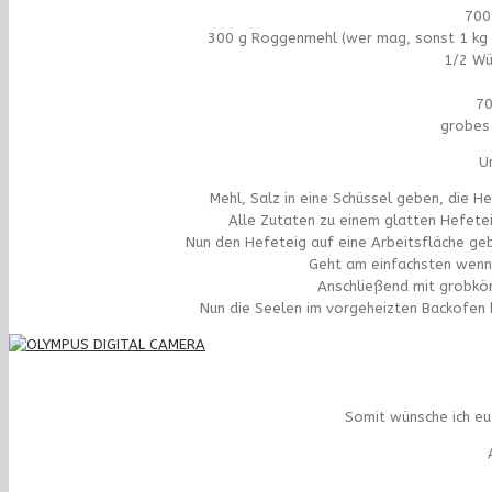
700
300 g Roggenmehl (wer mag, sonst 1 kg Di
1/2 Wü
70
grobes
U
Mehl, Salz in eine Schüssel geben, die 
Alle Zutaten zu einem glatten Hefetei
Nun den Hefeteig auf eine Arbeitsfläche g
Geht am einfachsten wenn 
Anschließend mit grobkö
Nun die Seelen im vorgeheizten Backofen 
Somit wünsche ich eu