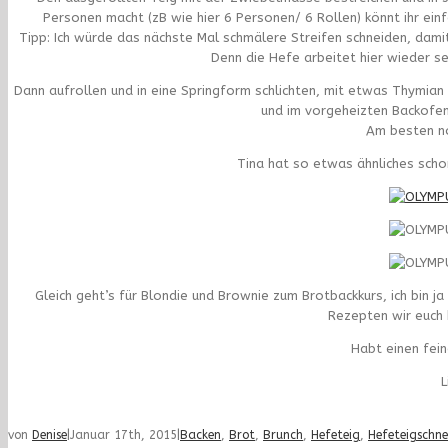
Personen macht (zB wie hier 6 Personen/ 6 Rollen) könnt ihr einf
Tipp: Ich würde das nächste Mal schmälere Streifen schneiden, damit
Denn die Hefe arbeitet hier wieder se
Dann aufrollen und in eine Springform schlichten, mit etwas Thymian u
und im vorgeheizten Backofen
Am besten n
Tina hat so etwas ähnliches scho
Gleich geht’s für Blondie und Brownie zum Brotbackkurs, ich bin 
Rezepten wir euch
Habt einen fei
L
von
Denise
|
Januar 17th, 2015
|
Backen
,
Brot
,
Brunch
,
Hefeteig
,
Hefeteigschn