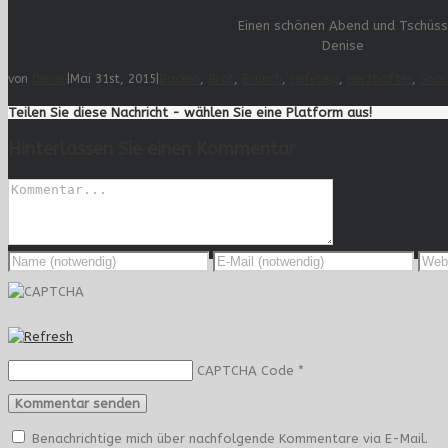
Einen schönen Abend und Tschüss
Denise
von
Denise
|
Mai 31st, 2015
|
Backen
,
Brot
,
Brunch
,
Hefeteig
,
Herzhaftes
,
Snac
Teilen Sie diese Nachricht - wählen Sie eine Platform aus!
Hinterlassen Sie einen Kommentar
CAPTCHA Code
*
Benachrichtige mich über nachfolgende Kommentare via E-Mail.