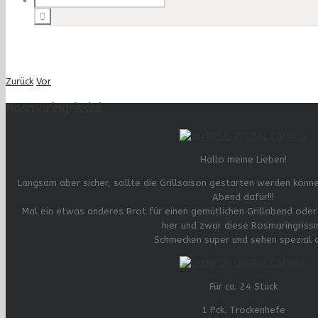
Zurück
Vor
Rosmaringrissini
Hallo meine Lieben!
Langsam aber sicher, sollte die Grillsaison gestarten werden könn
Abend dafür!!!
Mal ein etwas anderes Brot für einen gemütlichen Grillabend oder
hier und zwar diese Rosmaringrissin
Schmecken super und sehen spezial 
Für ca. 24 Stück
1 Pck. Trockenhefe