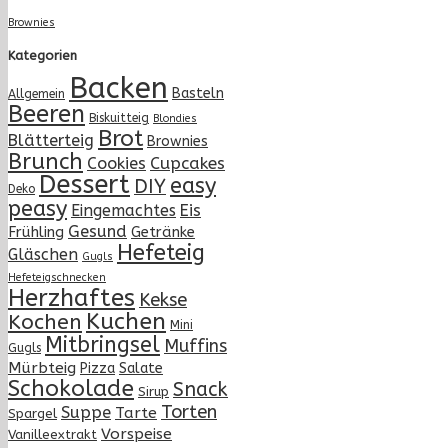
Brownies
Kategorien
Backen
Basteln
Allgemein
Beeren
Biskuitteig
Blondies
Brot
Blätterteig
Brownies
Brunch
Cupcakes
Cookies
Dessert
easy
DIY
Deko
peasy
Eingemachtes
Eis
Gesund
Frühling
Getränke
Hefeteig
Gläschen
Gugls
Hefeteigschnecken
Herzhaftes
Kekse
Kuchen
Kochen
Mini
Mitbringsel
Muffins
Gugls
Mürbteig
Pizza
Salate
Schokolade
Snack
Sirup
Torten
Suppe
Tarte
Spargel
Vorspeise
Vanilleextrakt