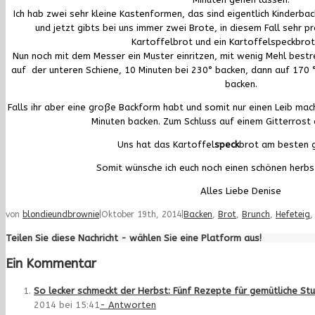
Ich hab zwei sehr kleine Kastenformen, das sind eigentlich Kinderbac
und jetzt gibts bei uns immer zwei Brote, in diesem Fall sehr pr
Kartoffelbrot und ein Kartoffelspeckbrot
Nun noch mit dem Messer ein Muster einritzen, mit wenig Mehl best
auf der unteren Schiene, 10 Minuten bei 230° backen, dann auf 170 
backen.
Falls ihr aber eine große Backform habt und somit nur einen Leib mach
Minuten backen.
Zum Schluss auf einem Gitterrost 
Uns hat das Kartoffel
speck
brot am besten 
Somit wünsche ich euch noch einen schönen herbs
Alles Liebe
Denise
von
blondieundbrownie
|
Oktober 19th, 2014
|
Backen
,
Brot
,
Brunch
,
Hefeteig
Teilen Sie diese Nachricht - wählen Sie eine Platform aus!
Ein Kommentar
So lecker schmeckt der Herbst: Fünf Rezepte für gemütliche St
2014 bei 15:41
- Antworten