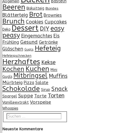
Basteln
Allgemein
Beeren
Biskuitteig
Blondies
Brot
Blätterteig
Brownies
Brunch
Cupcakes
Cookies
Dessert
easy
DIY
Deko
peasy
Eingemachtes
Eis
Gesund
Frühling
Getränke
Hefeteig
Gläschen
Gugls
Hefeteigschnecken
Herzhaftes
Kekse
Kuchen
Kochen
Mini
Mitbringsel
Muffins
Gugls
Mürbteig
Pizza
Salate
Schokolade
Snack
Sirup
Torten
Suppe
Tarte
Spargel
Vorspeise
Vanilleextrakt
Whoopies
Neueste Kommentare