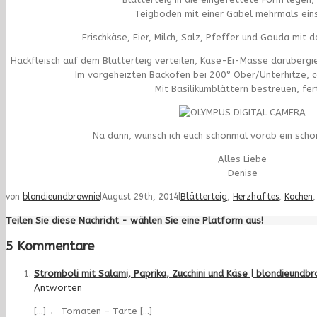
Teigboden mit einer Gabel mehrmals ein
Frischkäse, Eier, Milch, Salz, Pfeffer und Gouda mit d
Hackfleisch auf dem Blätterteig verteilen, Käse-Ei-Masse darübergi
Im vorgeheizten Backofen bei 200° Ober/Unterhitze, c
Mit Basilikumblättern bestreuen, fert
Na dann, wünsch ich euch schonmal vorab ein sch
Alles Liebe
Denise
von
blondieundbrownie
|
August 29th, 2014
|
Blätterteig
,
Herzhaftes
,
Kochen
Teilen Sie diese Nachricht - wählen Sie eine Platform aus!
5 Kommentare
Stromboli mit Salami, Paprika, Zucchini und Käse | blondieundb
Antworten
[…] ← Tomaten – Tarte […]