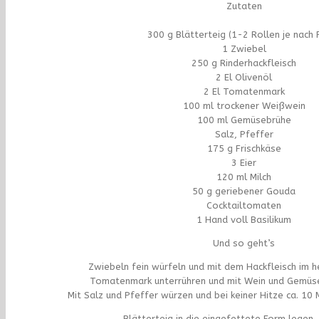
Zutaten
300 g Blätterteig (1-2 Rollen je nach 
1 Zwiebel
250 g Rinderhackfleisch
2 El Olivenöl
2 El Tomatenmark
100 ml trockener Weißwein
100 ml Gemüsebrühe
Salz, Pfeffer
175 g Frischkäse
3 Eier
120 ml Milch
50 g geriebener Gouda
Cocktailtomaten
1 Hand voll Basilikum
Und so geht’s
Zwiebeln fein würfeln und mit dem Hackfleisch im h
Tomatenmark unterrühren und mit Wein und Gemüs
Mit Salz und Pfeffer würzen und bei keiner Hitze ca. 10 
Blätterteig in die eingefettete Form legen,