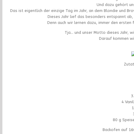
Und dazu gehört uns
Das ist eigentlich der einzige Tag im Jahr, an dem Blondie und B
Dieses Jahr lief das besonders entspannt ab
Denn auch wir lernen dazu, immer den ersten 
Tja… und unser Motto dieses Jahr, wir
Darauf kommen wir
Zutat
3
4 Vani
1
80 g Speise
Backofen auf 16