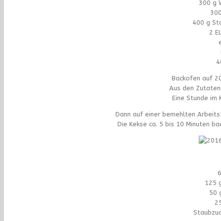
300 g 
300
400 g St
2 EL
4
Backofen auf 20
Aus den Zutaten 
Eine Stunde im 
Dann auf einer bemehlten Arbeits
Die Kekse ca. 5 bis 10 Minuten ba
6
125 g
50 
2
Staubzuc