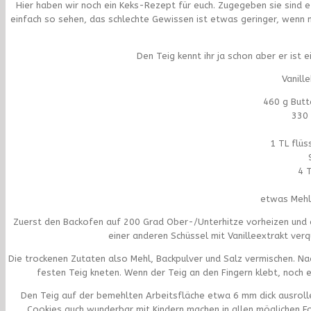
Hier haben wir noch ein Keks-Rezept für euch. Zugegeben sie sin
einfach so sehen, das schlechte Gewissen ist etwas geringer, wenn
Den Teig kennt ihr ja schon aber er ist 
Vanill
460 g Butt
330 
1 TL flüs
4 
etwas Mehl 
Zuerst den Backofen auf 200 Grad Ober-/Unterhitze vorheizen und ei
einer anderen Schüssel mit Vanilleextrakt verq
Die trockenen Zutaten also Mehl, Backpulver und Salz vermischen. N
festen Teig kneten. Wenn der Teig an den Fingern klebt, noch
Den Teig auf der bemehlten Arbeitsfläche etwa 6 mm dick ausrollen
Cookies auch wunderbar mit Kindern machen in allen möglichen F