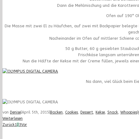
Dann die Mehlmischung und die Karottenra
Ofen auf 190° O
Die Masse mit zwei El zu Häufchen, auf zwei mit Backpapier belegte
gesch
Nacheinander im Ofen auf mittlerer Schiene c
50 g Butter, 60 g gesiebten Staubzuck
Frischkäse langsam unterrühren 
Nun die Hälfte der Kekse mit der Creme füllen, jeweils ein
Na dann, viel Glück beim E
von
Denise
|
April 5th, 2015
|
Backen
,
Cookies
,
Dessert
,
Kekse
,
Snack
,
Whoopies
|
Weiterlesen
Zurück
1
2
3
Vor