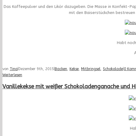
Das Kaffeepulver und den Likör dazugeben. Die Masse in Konfekt-Papi
mit den Baiserstückchen bestreuen
Habt noch
A
von
Tina
|
Dezember 9th, 2015
|
Backen
,
Kekse
,
Mitbringsel
,
Schokolade
|
0 Kom
Weiterlesen
Vanillekekse mit weißer Schokoladenganache und H
Hal