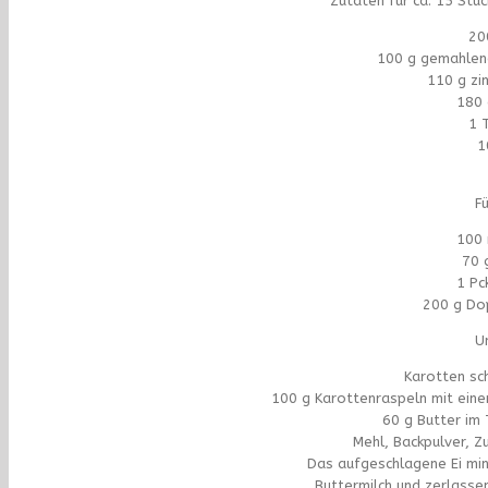
Zutaten für ca. 15 Stü
20
100 g gemahlen
110 g z
180 
1 
1
F
100 
70 
1 Pc
200 g Do
U
Karotten sch
100 g Karottenraspeln mit eine
60 g Butter im
Mehl, Backpulver, Z
Das aufgeschlagene Ei min
Buttermilch und zerlasse