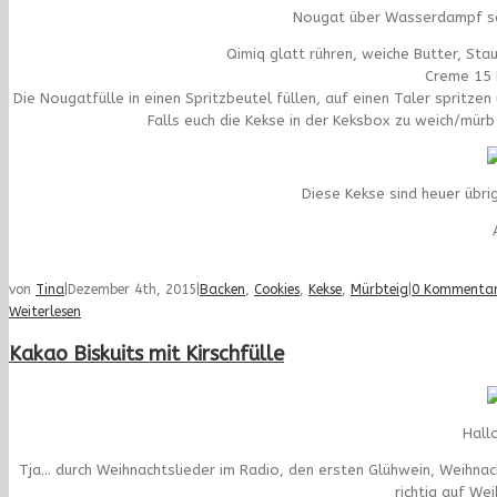
Nougat über Wasserdampf sc
Qimiq glatt rühren, weiche Butter, St
Creme 15 M
Die Nougatfülle in einen Spritzbeutel füllen, auf einen Taler sprit
Falls euch die Kekse in der Keksbox zu weich/mürb
Diese Kekse sind heuer übri
von
Tina
|
Dezember 4th, 2015
|
Backen
,
Cookies
,
Kekse
,
Mürbteig
|
0 Kommenta
Weiterlesen
Kakao Biskuits mit Kirschfülle
Hall
Tja… durch Weihnachtslieder im Radio, den ersten Glühwein, Weihna
richtig auf W