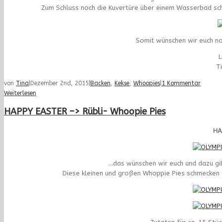
Zum Schluss noch die Kuvertüre über einem Wasserbad schm
Somit wünschen wir euch no
L
T
von
Tina
|
Dezember 2nd, 2015
|
Backen
,
Kekse
,
Whoopies
|
1 Kommentar
Weiterlesen
HAPPY EASTER –> Rübli- Whoopie Pies
HA
…das wünschen wir euch und dazu gib
Diese kleinen und großen Whoppie Pies schmecken