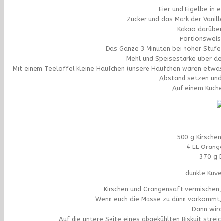
Eier und Eigelbe in 
Zucker und das Mark der Vanil
Kakao darüber
Portionsweise
Das Ganze 3 Minuten bei hoher Stufe 
Mehl und Speisestärke über de
Mit einem Teelöffel kleine Häufchen (unsere Häufchen waren etwas 
Abstand setzen und 
Auf einem Kuche
500 g Kirsche
4 EL Orang
370 g 
dunkle Kuv
Kirschen und Orangensaft vermischen, 
Wenn euch die Masse zu dünn vorkommt, 
Dann wir
Auf die untere Seite eines abgekühlten Biskuit stre