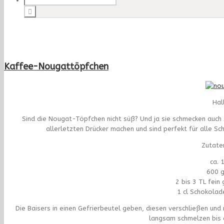
Kaffee-Nougattöpfchen
Hal
Sind die Nougat-Töpfchen nicht süß? Und ja sie schmecken auch 
allerletzten Drücker machen und sind perfekt für alle Sch
Zutaten
ca. 
600 
2 bis 3 TL fei
1 cl Schokolade
Die Baisers in einen Gefrierbeutel geben, diesen verschließen un
langsam schmelzen bis 