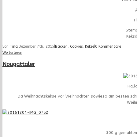
A
T
Stemp
Keks
von
Tina
|
Dezember 7th, 2015
|
Backen
,
Cookies
,
Kekse
|
0 Kommentare
Weiterlesen
Nougattaler
Hall
Da Weihnachtskekse vor Weihnachten sowieso am besten schme
Weih
300 g gemahlen