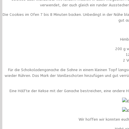
verwendet, der auch gleich ein runder Ausstecher 
Die Cookies im Ofen 7 bis 8 Minuten backen. Unbedingt in der Nähe ble
gut a
Himb
200 g 
1
2 V
Für die Schokoladenganache die Sahne in einem kleinen Topf langs
wieder Rühren. Das Mark der Vanilleschoten hinzufügen und gut verrüh
Eine Hälfte der Kekse mit der Ganache bestreichen, eine andere
Wir hoffen wir konnten euc
Habt ei