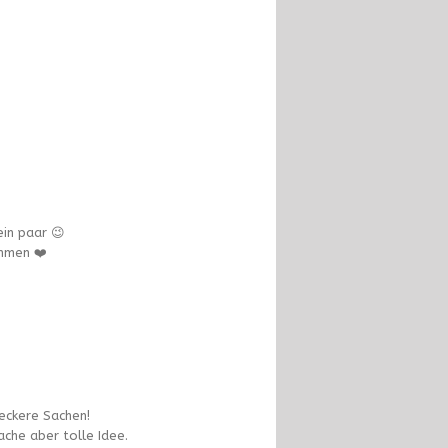
ein paar 😉
mmen ❤️
eckere Sachen!
ache aber tolle Idee.