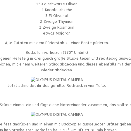
150 g schwarze Oliven
1 Knoblauchzehe
3 El Olivenöl
2 Zweige Thymian
2 Zweige Rosmarin
etwas Majoran
Alle Zutaten mit dem Pürierstab zu einer Paste pürieren.
Backofen vorheizen (170° Umluft)
enen Hefeteig in drei gleich große Stücke teilen und rechteckig auswa
eichen, mit einem weiteren Stück abdecken und dieses ebenfalls mit de
wieder abdecken.
Jetzt schneidet ihr das gefüllte Rechteck in vier Teile.
n Stücke einmal ein und fügt diese hintereinander zusammen, das sollte
ke fest andrücken und in einen mit Backpapier ausgelegten Bräter geben
n im vorgeheizten Backofen bei 170 ° Umluft ca. 30 min backen.