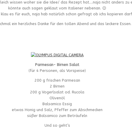
h gleich wissen woher sie die Idee/ das Rezept hat….naja nicht anders z
könnte auch sagen geklaut vom Italiener nebenan. 😉
 klau es für euch, naja hab natürlich schon gefragt ob ichs kopieren darf
chmal ein herzliches Danke für den tollen Abend und das leckere Essen.
Parmesan- Birnen Salat
(für 4 Personen, als Vorspeise)
200 g frischen Parmesan
2 Birnen
200 g Vogerlsalat od. Rucola
Olivenöl
Balsamico Essig
etwas Honig und Salz, Pfeffer zum Abschmecken
süßer Balsamico zum Beträufeln
Und so geht’s