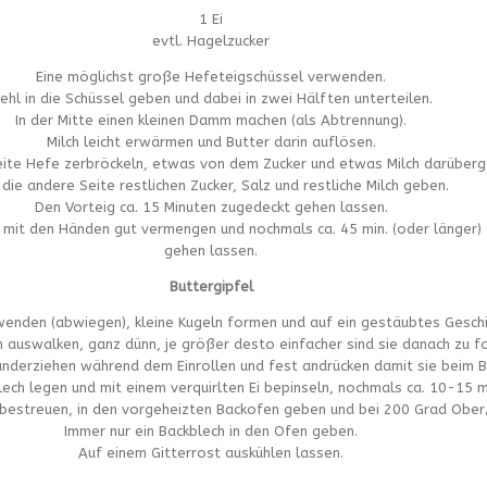
1 Ei
evtl. Hagelzucker
Eine möglichst große Hefeteigschüssel verwenden.
ehl in die Schüssel geben und dabei in zwei Hälften unterteilen.
In der Mitte einen kleinen Damm machen (als Abtrennung).
Milch leicht erwärmen und Butter darin auflösen.
eite Hefe zerbröckeln, etwas von dem Zucker und etwas Milch darüberg
 die andere Seite restlichen Zucker, Salz und restliche Milch geben.
Den Vorteig ca. 15 Minuten zugedeckt gehen lassen.
g mit den Händen gut vermengen und nochmals ca. 45 min. (oder länger
gehen lassen.
Buttergipfel
rwenden (abwiegen), kleine Kugeln formen und auf ein gestäubtes Geschi
n auswalken, ganz dünn, je größer desto einfacher sind sie danach zu f
nderziehen während dem Einrollen und fest andrücken damit sie beim Ba
ech legen und mit einem verquirlten Ei bepinseln, nochmals ca. 10-15 mi
 bestreuen, in den vorgeheizten Backofen geben und bei 200 Grad Ober/
Immer nur ein Backblech in den Ofen geben.
Auf einem Gitterrost auskühlen lassen.