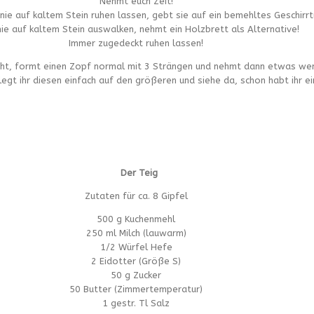
Nehmt euch Zeit!
nie auf kaltem Stein ruhen lassen, gebt sie auf ein bemehltes Geschirrt
ie auf kaltem Stein auswalken, nehmt ein Holzbrett als Alternative!
Immer zugedeckt ruhen lassen!
cht, formt einen Zopf normal mit 3 Strängen und nehmt dann etwas wen
egt ihr diesen einfach auf den größeren und siehe da, schon habt ihr e
Der Teig
Zutaten für ca. 8 Gipfel
500 g Kuchenmehl
250 ml Milch (lauwarm)
1/2 Würfel Hefe
2 Eidotter (Größe S)
50 g Zucker
50 Butter (Zimmertemperatur)
1 gestr. Tl Salz