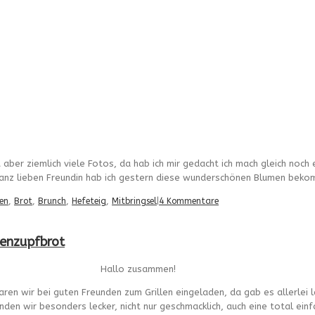
 aber ziemlich viele Fotos, da hab ich mir gedacht ich mach gleich noch 
ganz lieben Freundin hab ich gestern diese wunderschönen Blumen beko
en
,
Brot
,
Brunch
,
Hefeteig
,
Mitbringsel
|
4 Kommentare
venzupfbrot
Hallo zusammen!
n wir bei guten Freunden zum Grillen eingeladen, da gab es allerlei l
nden wir besonders lecker, nicht nur geschmacklich, auch eine total einf