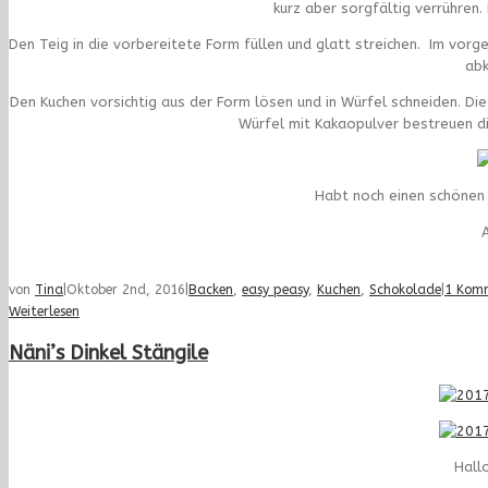
kurz aber sorgfältig verrühren.
Den Teig in die vorbereitete Form füllen und glatt streichen. Im vorg
abk
Den Kuchen vorsichtig aus der Form lösen und in Würfel schneiden. D
Würfel mit Kakaopulver bestreuen d
Habt noch einen schönen 
A
von
Tina
|
Oktober 2nd, 2016
|
Backen
,
easy peasy
,
Kuchen
,
Schokolade
|
1 Kom
Weiterlesen
Näni’s Dinkel Stängile
Hall