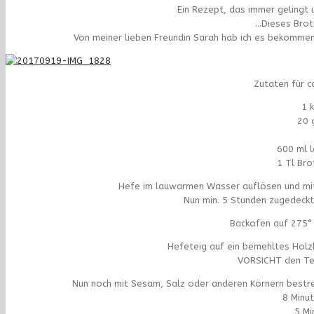
Ein Rezept, das immer gelingt 
…Dieses Brot
Von meiner lieben Freundin Sarah hab ich es bekommen 
Zutaten für c
1 
20 
600 ml 
1 Tl Bro
Hefe im lauwarmen Wasser auflösen und mit 
Nun min. 5 Stunden zugedeckt
Backofen auf 275° 
Hefeteig auf ein bemehltes Holzb
VORSICHT den Teig
Nun noch mit Sesam, Salz oder anderen Körnern bestr
8 Minu
5 Mi