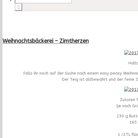
Weihnachtsbäckerei – Zimtherzen
Hall
Falls ihr noch auf der Suche nach einem easy peasy Weihnac
Der Teig ist altbewährt und der feine
Zutaten f
(je nach G
230 g Butt
165 
1 /2TL flü