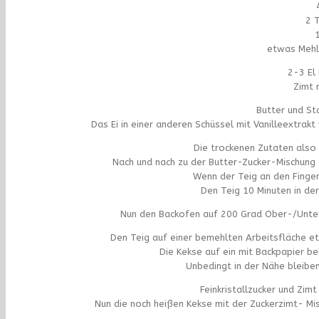
2 
etwas Mehl 
2-3 El 
Zimt 
Butter und St
Das Ei in einer anderen Schüssel mit Vanilleextrakt
Die trockenen Zutaten also 
Nach und nach zu der Butter-Zucker-Mischung
Wenn der Teig an den Finge
Den Teig 10 Minuten in der
Nun den Backofen auf 200 Grad Ober-/Unterh
Den Teig auf einer bemehlten Arbeitsfläche e
Die Kekse auf ein mit Backpapier b
Unbedingt in der Nähe bleiben
Feinkristallzucker und Zimt
Nun die noch heißen Kekse mit der Zuckerzimt- Mi