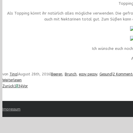
Topping
Als Topping könnt ihr natürlich alles mögliche verwenden. Die gefr
auch mit Nektarinen total gut. Zum Süßen kan
Ich wünsche euch noc
A
von
Tina
|
August 28th, 2016
|
Beeren
,
Brunch
,
easy peasy
,
Gesund
|
2 Komment
Weiterlesen
Zurück
1
2
3
4
Vor
Impressum