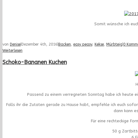
Somit wünsche ich euc
von
Denise
|
Dezember 4th, 2016
|
Backen
,
easy peasy
,
Kekse
,
Mürbteig
|
0 Komm
Weiterlesen
Schoko-Bananen Kuchen
H
Passend zu einem verregneten Sonntag habe ich heute ei
Falls ihr die Zutaten gerade zu Hause habt, empfehle ich euch sof
dann kann e
Für eine rechteckige Form
50 g Zartbit
6 E