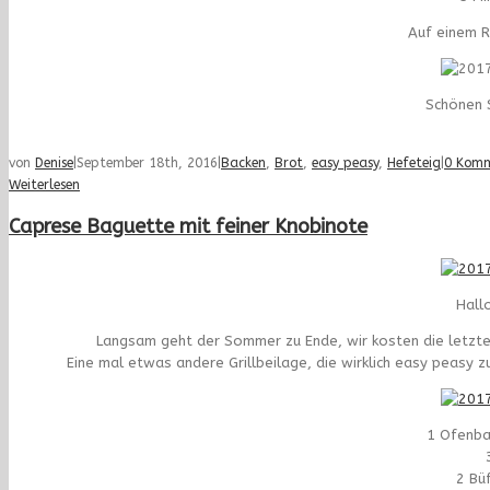
Auf einem R
Schönen 
von
Denise
|
September 18th, 2016
|
Backen
,
Brot
,
easy peasy
,
Hefeteig
|
0 Kom
Weiterlesen
Caprese Baguette mit feiner Knobinote
Hall
Langsam geht der Sommer zu Ende, wir kosten die letzten
Eine mal etwas andere Grillbeilage, die wirklich easy peasy 
1 Ofenba
2 Bü