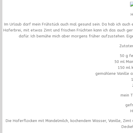
H
Im Urlaub darf mein Frühstück auch mal gesund sein. Da hab ich auch en
Haferbrei, mit etwas Zimt und frischen Früchten kann ich das auch g
dafür. Ich bemühe mich aber morgens früher aufzustehen. Eige
Zutaten
50 g f
50 ml Man
150 ml 
gemahlene Vanille a
1
mein T
gef
H
Die Haferflocken mit Mandelmilch, kochendem Wasser, Vanille, Zimt
Deckel