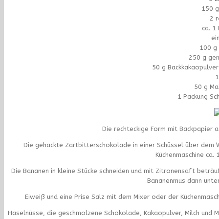
150 g
2 
ca. 1
ei
100 g 
250 g ge
50 g Backkakaopulver
1
50 g Ma
1 Packung Sc
Die rechteckige Form mit Backpapier 
Die gehackte Zartbitterschokolade in einer Schüssel über dem
Küchenmaschine ca. 
Die Bananen in kleine Stücke schneiden und mit Zitronensaft beträuf
Bananenmus dann unter 
Eiweiß und eine Prise Salz mit dem Mixer oder der Küchenmasch
Haselnüsse, die geschmolzene Schokolade, Kakaopulver, Milch und M