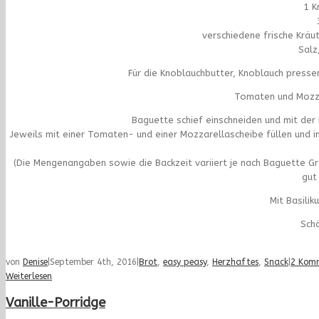
1 K
verschiedene frische Kräu
Salz,
Für die Knoblauchbutter, Knoblauch pressen
Tomaten und Mozza
Baguette schief einschneiden und mit der
Jeweils mit einer Tomaten- und einer Mozzarellascheibe füllen und 
(Die Mengenangaben sowie die Backzeit variiert je nach Baguette Grö
gut
Mit Basilik
Sch
von
Denise
|
September 4th, 2016
|
Brot
,
easy peasy
,
Herzhaftes
,
Snack
|
2 Kom
Weiterlesen
Vanille-Porridge