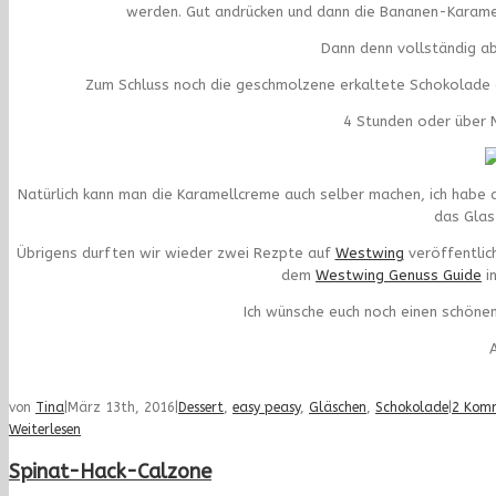
werden. Gut andrücken und dann die Bananen-Karamel
Dann denn vollständig a
Zum Schluss noch die geschmolzene erkaltete Schokolade 
4 Stunden oder über N
Natürlich kann man die Karamellcreme auch selber machen, ich habe a
das Glas
Übrigens durften wir wieder zwei Rezpte auf
Westwing
veröffentlich
dem
Westwing Genuss Guide
in
Ich wünsche euch noch einen schönen
A
von
Tina
|
März 13th, 2016
|
Dessert
,
easy peasy
,
Gläschen
,
Schokolade
|
2 Kom
Weiterlesen
Spinat-Hack-Calzone