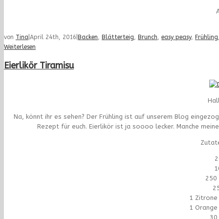
A
von
Tina
|
April 24th, 2016
|
Backen
,
Blätterteig
,
Brunch
,
easy peasy
,
Frühling
Weiterlesen
Eierlikör Tiramisu
Hal
Na, könnt ihr es sehen? Der Frühling ist auf unserem Blog eingezoge
Rezept für euch. Eierlikör ist ja soooo lecker. Manche meinen
Zutat
2
1
250
2
1 Zitrone
1 Orange 
30