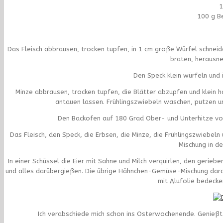
1
100 g B
Das Fleisch abbrausen, trocken tupfen, in 1 cm große Würfel schneid
braten, herausn
Den Speck klein würfeln und 
Minze abbrausen, trocken tupfen, die Blätter abzupfen und klein 
antauen lassen. Frühlingszwiebeln waschen, putzen un
Den Backofen auf 180 Grad Ober- und Unterhitze vor
Das Fleisch, den Speck, die Erbsen, die Minze, die Frühlingszwiebel
Mischung in de
In einer Schüssel die Eier mit Sahne und Milch verquirlen, den gerie
und alles darübergießen. Die übrige Hähnchen-Gemüse-Mischung dara
mit Alufolie bedecken
Ich verabschiede mich schon ins Osterwochenende. Genießt d