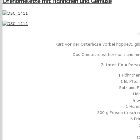
Ofenomelette mit Hähnchen und Gemüse
H
Kurz vor der Osterhase vorbei hoppelt, gib
Das Omelette ist herzhaft und mit 
Zutaten für 4 Pers
1 Hähnchenb
1 EL Pfla
Salz und P
Häh
4 S
1 Handv
200 g Erbsen (frisch 
6 Fr
1