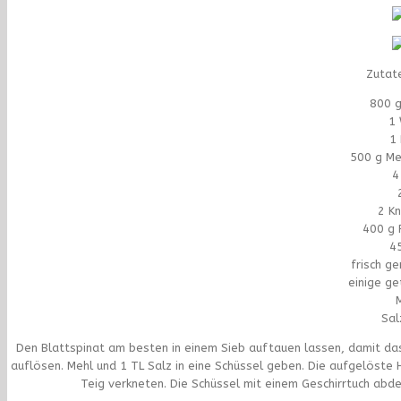
Zutat
800 g
1 
1 
500 g Me
4
2 K
400 g 
4
frisch g
einige g
Sal
Den Blattspinat am besten in einem Sieb auftauen lassen, damit d
auflösen. Mehl und 1 TL Salz in eine Schüssel geben. Die aufgelöste 
Teig verkneten. Die Schüssel mit einem Geschirrtuch ab