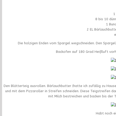
1
8 bis 10 dün
1 Bun
2 EL Bärlauchbutt
e
Die holzigen Enden vom Spargel wegschneiden. Den Spargel 
Backofen auf 180 Grad Heißluft vorh
Den Blätterteig ausrollen. Bärlauchbutter (hatte ich zufällig zu Haus
und mit dem Pizzaroller in Streifen schneiden. Diese Teigstreifen d
mit Milch bestreichen und backen bis der T
Habt noch e