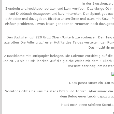
In der Zwischenzeit 
Zwiebeln und Knoblauch schälen und klein würfeln. Das übrige Öl in 
und Knoblauch dazugeben und kurz mitbraten. Den Spinat gut aus
schneiden und dazugeben. Ricotta unterrühren und alles mit Salz ,
einfach probieren. Etwas frisch geriebener Parmesan noch dazugeb
Den Backofen auf 220 Grad Ober-/Unterhitze vorheizen. Den Teig i
ausrollen. Die Füllung auf einer Hälfte des Teiges verteilen, den Ra
Das macht ihr m
2 Backbleche mit Backpapier belegen. Die Calzone vorsichtig auf die
und ca. 20 bis 25 Min. backen. Auf die gleiche Weise mit dem 2. Blech
Vorsicht sehr heiß am besten
Dazu passt super ein Blatt
Sonntags gibt´s bei uns meistens Pizza und Tatort. Aber immer die gl
dem Belag eurer Lieblingspizza al
Habt noch einen schönen Sonntag,
A