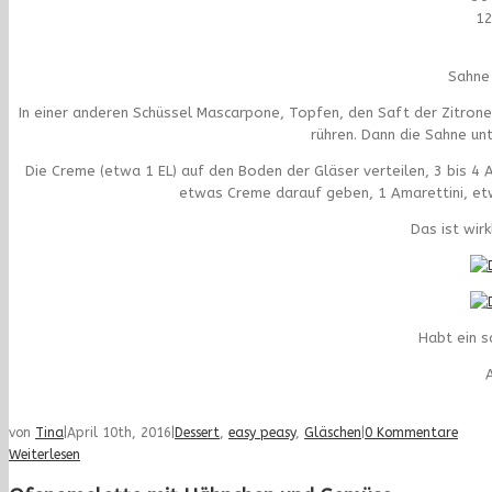
12
Sahne 
In einer anderen Schüssel Mascarpone, Topfen, den Saft der Zitrone 
rühren. Dann die Sahne unt
Die Creme (etwa 1 EL) auf den Boden der Gläser verteilen, 3 bis 4 A
etwas Creme darauf geben, 1 Amarettini, etw
Das ist wirk
Habt ein 
A
von
Tina
|
April 10th, 2016
|
Dessert
,
easy peasy
,
Gläschen
|
0 Kommentare
Weiterlesen