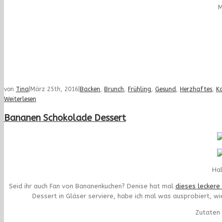
M
von
Tina
|
März 25th, 2016
|
Backen
,
Brunch
,
Frühling
,
Gesund
,
Herzhaftes
,
K
Weiterlesen
Bananen Schokolade Dessert
Hal
Seid ihr auch Fan von Bananenkuchen? Denise hat mal
dieses leckere
Dessert in Gläser serviere, habe ich mal was ausprobiert, wi
Zutaten 