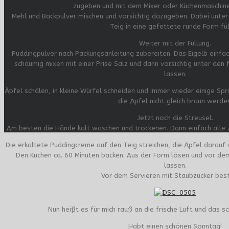
zugeben und mit dem Mixer oder Küchenmaschine
Mehl und Backpulver mischen und vorsichtig dazugeben. Dabei unter
Teig in eine gefettete runde Form fül
Weiter mit der Füllung.
Puddingpulver nach Packungsanleitung zubereiten. Das Eigelb einfach
schaumig mixen mit einer Prise Salz und dann vorsichtig unter den 
lassen.
Äpfel schälen, in kleine Würfel schneiden und immer wieder einige Sp
die Äpfel nicht gleich braun werde
Jetzt noch die Streusel.
Am besten die Hände kalt waschen und trockenen. Dann einfach alle
Die erkaltete Puddingcreme auf den Teig streichen, die Äpfel darauf 
Den Kuchen ca. 60 Minuten backen. Aus der Form lösen und vor d
lassen.
Vor dem Servieren mit Staubzucker best
Nun heißt es für mich rauß an die frische Luft und das 
Habt einen schönen Sonntag!