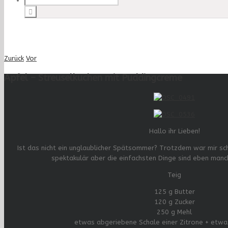
Zurück
Vor
Apfel – Streuselkuchen mit Puddingcreme
Hallo ihr Lieben!
Ist das nicht ein unglaublicher Spätsommer? Trotzdem war mir sc
spektakulär aber die einfachsten Dinge sind eben manc
Teig
125 g Butter
120 g Zucker
250 g Mehl
etwas abgeriebene Schale einer Zitrone + etwa