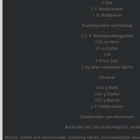
2 Eier
1 P. Vanillezucker
2 TL Backpulver
Puddingcreme und Füllung
1/2 P. Vanillepuddingpulver
250 ml Milch
20 g Zucker
1 Ei
1 Prise Salz
1 kg eher säuerliche Äpfel
Streusel
200 g Mehl
100 g Zucker
125 g Butter
1 P. Vanillezucker
Staubzucker zum Bestreuen
Backofen auf 165 Grad Heißluft vorhe
Butter, Zucker und Vanillezucker schaumig rühren. Zitronenschale da