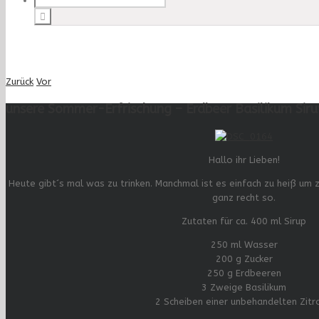
Zurück
Vor
unsere Sommer-Erfrischung – Erdbeer Basilikum Sir
Hallo ihr Lieben!
Heute gibt´s mal was zu trinken. Manchmal ist es einfach zu heiß um z
ganz recht so.
Zutaten für ca. 400 ml Sirup
250 ml Wasser
200 g Zucker
250 g Erdbeeren
3 Zweige Basilikum
2 Scheiben einer unbehandelten Zitr