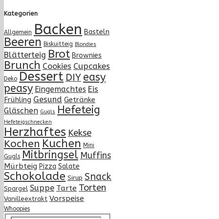
Kategorien
Backen
Basteln
Allgemein
Beeren
Biskuitteig
Blondies
Brot
Blätterteig
Brownies
Brunch
Cupcakes
Cookies
Dessert
easy
DIY
Deko
peasy
Eingemachtes
Eis
Gesund
Frühling
Getränke
Hefeteig
Gläschen
Gugls
Hefeteigschnecken
Herzhaftes
Kekse
Kuchen
Kochen
Mini
Mitbringsel
Muffins
Gugls
Mürbteig
Pizza
Salate
Schokolade
Snack
Sirup
Torten
Suppe
Tarte
Spargel
Vorspeise
Vanilleextrakt
Whoopies