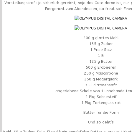
Vorstellungskraft ja sicherlich gereicht, naja das Gute daran ist, nun
Eiergericht zum Abendessen, da freut sich Ein
200 g glattes Mehl
135 g Zucker
1 Prise Salz
1 Ei
125 g Butter
500 g Erdbeeren
250 g Mascarpone
250 g Magerquark
3 El Zitronensaft
abgeriebene Schale von 1 unbehandelten
2 Pkg Sahnesteif
1 Pkg Tortenguss rot
Butter für die Form
Und so geht’s
Mehl, 60 g Zucker, Salz, Ei und klein gewürfelte Butter zuerst mit Kn