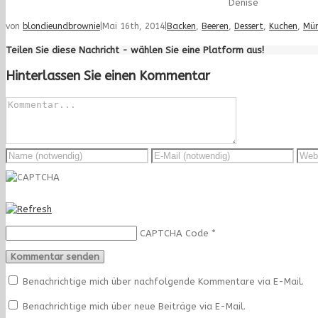
Denise
von
blondieundbrownie
|
Mai 16th, 2014
|
Backen
,
Beeren
,
Dessert
,
Kuchen
,
Mür
Teilen Sie diese Nachricht - wählen Sie eine Platform aus!
Hinterlassen Sie einen Kommentar
CAPTCHA Code
*
Benachrichtige mich über nachfolgende Kommentare via E-Mail.
Benachrichtige mich über neue Beiträge via E-Mail.