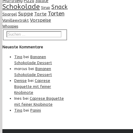
Mürbteig
Pizza
Salate
Schokolade
Snack
Sirup
Torten
Suppe
Tarte
Spargel
Vorspeise
Vanilleextrakt
Whoopies
Neueste Kommentare
Tina
bei
Bananen
Schokolade Dessert
marcus
bei
Bananen
Schokolade Dessert
Denise
bei
Caprese
Baguette mit feiner
Knobinote
Ines
bei
Caprese Baguette
mit feiner Knobinote
Tina
bei
Panini