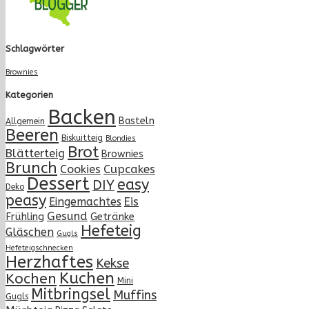
Schlagwörter
Brownies
Kategorien
Backen
Basteln
Allgemein
Beeren
Biskuitteig
Blondies
Brot
Blätterteig
Brownies
Brunch
Cupcakes
Cookies
Dessert
easy
DIY
Deko
peasy
Eingemachtes
Eis
Gesund
Frühling
Getränke
Hefeteig
Gläschen
Gugls
Hefeteigschnecken
Herzhaftes
Kekse
Kuchen
Kochen
Mini
Mitbringsel
Muffins
Gugls