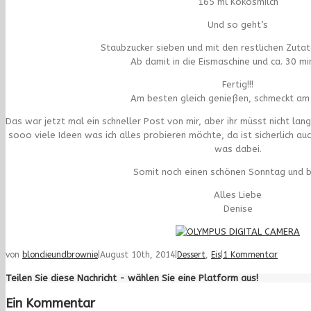
165 ml Kokosmilch
Und so geht’s
Staubzucker sieben und mit den restlichen Zutat
Ab damit in die Eismaschine und ca. 30 min
Fertig!!!
Am besten gleich genießen, schmeckt am
Das war jetzt mal ein schneller Post von mir, aber ihr müsst nicht la
sooo viele Ideen was ich alles probieren möchte, da ist sicherlich au
was dabei.
Somit noch einen schönen Sonntag und bi
Alles Liebe
Denise
von
blondieundbrownie
|
August 10th, 2014
|
Dessert
,
Eis
|
1 Kommentar
Teilen Sie diese Nachricht - wählen Sie eine Platform aus!
Ein Kommentar