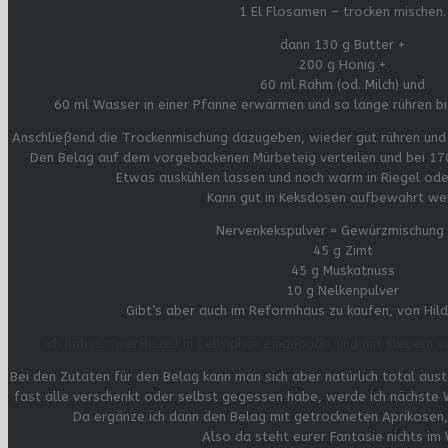
1 El Flosamen – trocken mischen.
dann 130 g Butter +
200 g Honig +
60 ml Rahm (od. Milch) und
60 ml Wasser in einer Pfanne erwärmen und so lange rühren bis
Anschließend die Trockenmischung dazugeben, wieder gut rühren und
Den Belag auf dem vorgebackenen Mürbeteig verteilen und bei 17
Etwas auskühlen lassen und noch warm in Riegel ode
Kann gut in Keksdosen aufbewahrt we
Nervenkekspulver = Gewürzmischung
45 g Zimt
45 g Muskatnuss
10 g Nelkenpulver
Gibt’s aber auch im Reformhaus zu kaufen, von Hil
Ich hab je zwei Riegel in Cellophan eingepackt und mit Klebern 
Bei den Zutaten für den Belag kann man sich aber natürlich total aust
fast alle verschenkt oder selbst gegessen habe, werde ich nächste 
Da ergänze ich dann den Belag mit getrockneten Aprikosen,
Also da steht eurer Fantasie nichts im