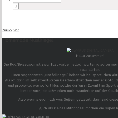
Zurück
Vor
Homemade Müsliriegel
Hallo zusammen!
Die Rad/Bikesaison ist zwar fast vorbei, jedoch warten ja schon meine
raus dürfen.
Einen sogenannten „Notfallriegel“ haben wir bei sportlichen Akti
Als ich dann im selbstbestückten Geschenkskörbchen meiner Gota, di
und probierte, war sofort klar, solche dürfen in Zukunft im Sportr
besser noch, sie schmecken auch wunderbar auf der Couch
Also wenn’s euch nach was Süßem gelüstet, dann sind diese 
Auch als kleines Mitbringsel machen die süßen R