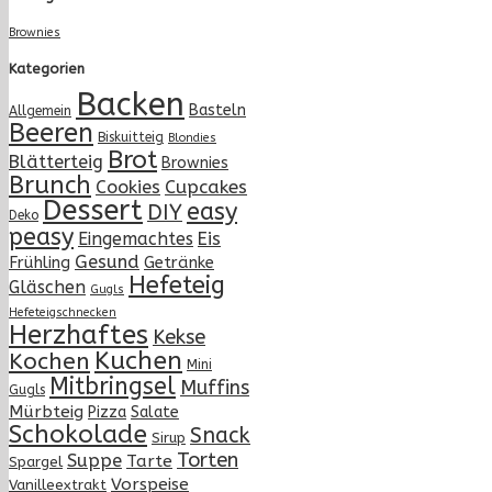
Brownies
Kategorien
Backen
Basteln
Allgemein
Beeren
Biskuitteig
Blondies
Brot
Blätterteig
Brownies
Brunch
Cupcakes
Cookies
Dessert
easy
DIY
Deko
peasy
Eingemachtes
Eis
Gesund
Frühling
Getränke
Hefeteig
Gläschen
Gugls
Hefeteigschnecken
Herzhaftes
Kekse
Kuchen
Kochen
Mini
Mitbringsel
Muffins
Gugls
Mürbteig
Pizza
Salate
Schokolade
Snack
Sirup
Torten
Suppe
Tarte
Spargel
Vorspeise
Vanilleextrakt