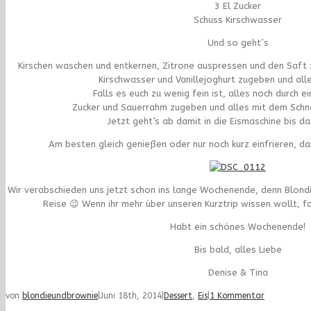
3 El Zucker
Schuss Kirschwasser
Und so geht´s
Kirschen waschen und entkernen, Zitrone auspressen und den Saft 
Kirschwasser und Vanillejoghurt zugeben und alle
Falls es euch zu wenig fein ist, alles noch durch e
Zucker und Sauerrahm zugeben und alles mit dem Schn
Jetzt geht’s ab damit in die Eismaschine bis das
Am besten gleich genießen oder nur noch kurz einfrieren, d
Wir verabschieden uns jetzt schon ins lange Wochenende, denn Blondi
Reise 😉 Wenn ihr mehr über unseren Kurztrip wissen wollt, f
Habt ein schönes Wochenende!
Bis bald, alles Liebe
Denise & Tina
von
blondieundbrownie
|
Juni 18th, 2014
|
Dessert
,
Eis
|
1 Kommentar