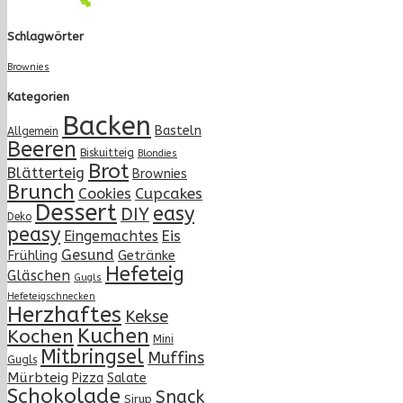
Schlagwörter
Brownies
Kategorien
Backen
Basteln
Allgemein
Beeren
Biskuitteig
Blondies
Brot
Blätterteig
Brownies
Brunch
Cupcakes
Cookies
Dessert
easy
DIY
Deko
peasy
Eingemachtes
Eis
Gesund
Frühling
Getränke
Hefeteig
Gläschen
Gugls
Hefeteigschnecken
Herzhaftes
Kekse
Kuchen
Kochen
Mini
Mitbringsel
Muffins
Gugls
Mürbteig
Pizza
Salate
Schokolade
Snack
Sirup