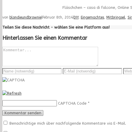
Fläschchen – casa di falcone, Online 
von
blondieundbrownie
|
Februar 8th, 2014
|
DIY
,
Eingemachtes
,
Mitbringsel
,
Si
Teilen Sie diese Nachricht - wählen Sie eine Platform aus!
Hinterlassen Sie einen Kommentar
CAPTCHA Code
*
Benachrichtige mich über nachfolgende Kommentare via E-Mail.