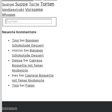
Torten
Suppe
Tarte
Spargel
Vorspeise
Vanilleextrakt
Whoopies
Neueste Kommentare
Tina
bei
Bananen
Schokolade Dessert
marcus
bei
Bananen
Schokolade Dessert
Denise
bei
Caprese
Baguette mit feiner
Knobinote
Ines
bei
Caprese Baguette
mit feiner Knobinote
Tina
bei
Panini
Impressum