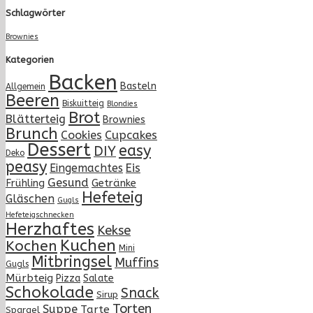
Schlagwörter
Brownies
Kategorien
Backen
Basteln
Allgemein
Beeren
Biskuitteig
Blondies
Brot
Blätterteig
Brownies
Brunch
Cupcakes
Cookies
Dessert
easy
DIY
Deko
peasy
Eingemachtes
Eis
Gesund
Frühling
Getränke
Hefeteig
Gläschen
Gugls
Hefeteigschnecken
Herzhaftes
Kekse
Kuchen
Kochen
Mini
Mitbringsel
Muffins
Gugls
Mürbteig
Pizza
Salate
Schokolade
Snack
Sirup
Torten
Suppe
Tarte
Spargel