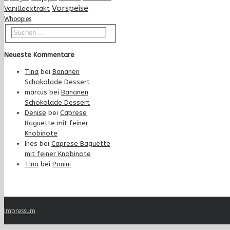
Vorspeise
Vanilleextrakt
Whoopies
Neueste Kommentare
Tina
bei
Bananen
Schokolade Dessert
marcus
bei
Bananen
Schokolade Dessert
Denise
bei
Caprese
Baguette mit feiner
Knobinote
Ines
bei
Caprese Baguette
mit feiner Knobinote
Tina
bei
Panini
Impressum