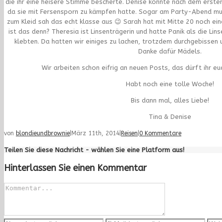
die ihr eine heisere Stimme bescherte. Denise konnte nach dem erste
da sie mit Fersensporn zu kämpfen hatte. Sogar am Party-Abend mu
zum Kleid sah das echt klasse aus 😉 Sarah hat mit Mitte 20 noch e
ist das denn? Theresia ist Linsenträgerin und hatte Panik als die Li
klebten. Da hatten wir einiges zu lachen, trotzdem durchgebissen
Danke dafür Mädels.
Wir arbeiten schon eifrig an neuen Posts, das dürft ihr eu
Habt noch eine tolle Woche!
Bis dann mal, alles Liebe!
Tina & Denise
von
blondieundbrownie
|
März 11th, 2014
|
Reisen
|
0 Kommentare
Teilen Sie diese Nachricht - wählen Sie eine Platform aus!
Hinterlassen Sie einen Kommentar