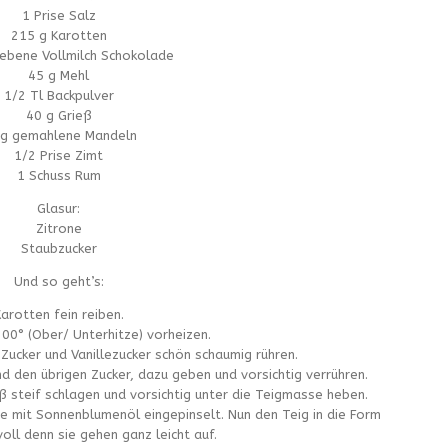
1 Prise Salz
215 g Karotten
iebene Vollmilch Schokolade
45 g Mehl
1/2 Tl Backpulver
40 g Grieß
 g gemahlene Mandeln
1/2 Prise Zimt
1 Schuss Rum
Glasur:
Zitrone
Staubzucker
Und so geht’s:
arotten fein reiben.
00° (Ober/ Unterhitze) vorheizen.
 Zucker und Vanillezucker schön schaumig rühren.
nd den übrigen Zucker, dazu geben und vorsichtig verrühren.
ß steif schlagen und vorsichtig unter die Teigmasse heben.
se mit Sonnenblumenöl eingepinselt. Nun den Teig in die Form
 voll denn sie gehen ganz leicht auf.