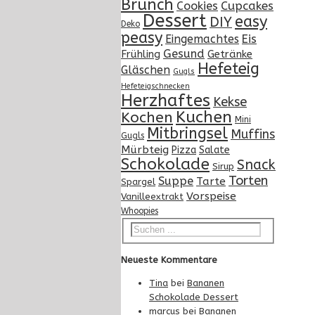
Brunch
Cupcakes
Cookies
Dessert
easy
DIY
Deko
peasy
Eingemachtes
Eis
Gesund
Frühling
Getränke
Hefeteig
Gläschen
Gugls
Hefeteigschnecken
Herzhaftes
Kekse
Kuchen
Kochen
Mini
Mitbringsel
Muffins
Gugls
Mürbteig
Pizza
Salate
Schokolade
Snack
Sirup
Torten
Suppe
Tarte
Spargel
Vorspeise
Vanilleextrakt
Whoopies
Neueste Kommentare
Tina
bei
Bananen
Schokolade Dessert
marcus
bei
Bananen