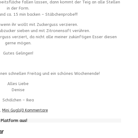
beitsfläche fallen lassen, dann kommt der Teig an alle Stellen
in der Form.
und ca. 15 min backen – Stäbchenprobe!!!
wenn ihr wollt mit Zuckerguss verzieren.
ubzucker sieben und mit Zitronensaft verühren.
rguss verziert, da nicht alle meiner zukünftigen Esser diesen
gerne mögen.
Gutes Gelingen!
inen schnellen Freitag und ein schönes Wochenende!
Alles Liebe
Denise
Schälchen – Ikea
,
Mini Gugls
|
0 Kommentare
e Platform aus!
ar