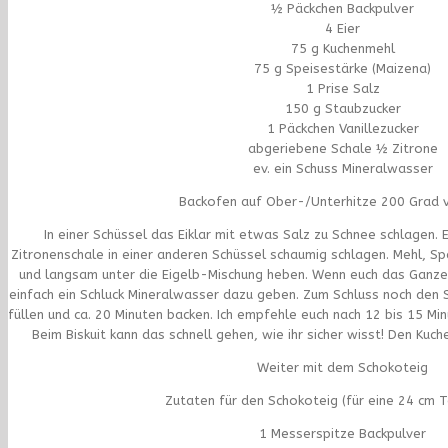
½ Päckchen Backpulver
4 Eier
75 g Kuchenmehl
75 g Speisestärke (Maizena)
1 Prise Salz
150 g Staubzucker
1 Päckchen Vanillezucker
abgeriebene Schale ½ Zitrone
ev. ein Schuss Mineralwasser
Backofen auf Ober-/Unterhitze 200 Grad v
In einer Schüssel das Eiklar mit etwas Salz zu Schnee schlagen. E
Zitronenschale in einer anderen Schüssel schaumig schlagen. Mehl, S
und langsam unter die Eigelb-Mischung heben. Wenn euch das Ganze z
einfach ein Schluck Mineralwasser dazu geben. Zum Schluss noch den 
füllen und ca. 20 Minuten backen. Ich empfehle euch nach 12 bis 15 M
Beim Biskuit kann das schnell gehen, wie ihr sicher wisst! Den Kuc
Weiter mit dem Schokoteig
Zutaten für den Schokoteig (für eine 24 cm 
1 Messerspitze Backpulver