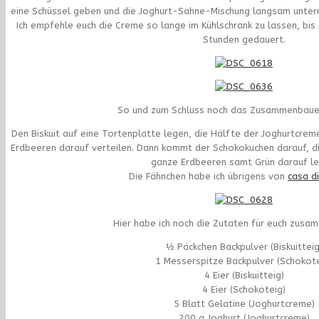
eine Schüssel geben und die Joghurt-Sahne-Mischung langsam unterrü
Ich empfehle euch die Creme so lange im Kühlschrank zu lassen, bis si
Stunden gedauert.
So und zum Schluss noch das Zusammenbaue
Den Biskuit auf eine Tortenplatte legen, die Hälfte der Joghurtcreme
Erdbeeren darauf verteilen. Dann kommt der Schokokuchen darauf, di
ganze Erdbeeren samt Grün darauf le
Die Fähnchen habe ich übrigens von
casa d
Hier habe ich noch die Zutaten für euch zusa
½ Päckchen Backpulver (Biskuitteig
1 Messerspitze Backpulver (Schokote
4 Eier (Biskuitteig)
4 Eier (Schokoteig)
5 Blatt Gelatine (Joghurtcreme)
200 g Joghurt (Joghurtcreme)