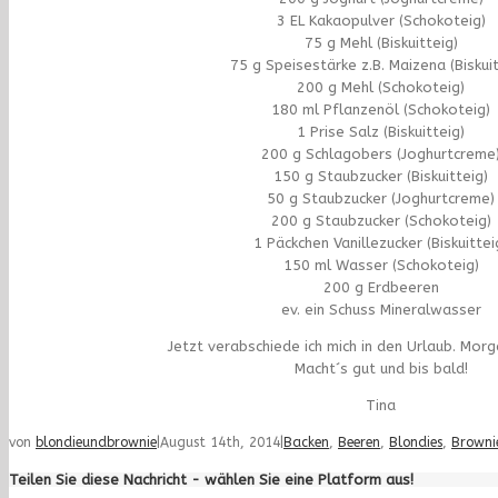
3 EL Kakaopulver (Schokoteig)
75 g Mehl (Biskuitteig)
75 g Speisestärke z.B. Maizena (Biskuit
200 g Mehl (Schokoteig)
180 ml Pflanzenöl (Schokoteig)
1 Prise Salz (Biskuitteig)
200 g Schlagobers (Joghurtcreme
150 g Staubzucker (Biskuitteig)
50 g Staubzucker (Joghurtcreme)
200 g Staubzucker (Schokoteig)
1 Päckchen Vanillezucker (Biskuittei
150 ml Wasser (Schokoteig)
200 g Erdbeeren
ev. ein Schuss Mineralwasser
Jetzt verabschiede ich mich in den Urlaub. Morge
Macht´s gut und bis bald!
Tina
von
blondieundbrownie
|
August 14th, 2014
|
Backen
,
Beeren
,
Blondies
,
Browni
Teilen Sie diese Nachricht - wählen Sie eine Platform aus!