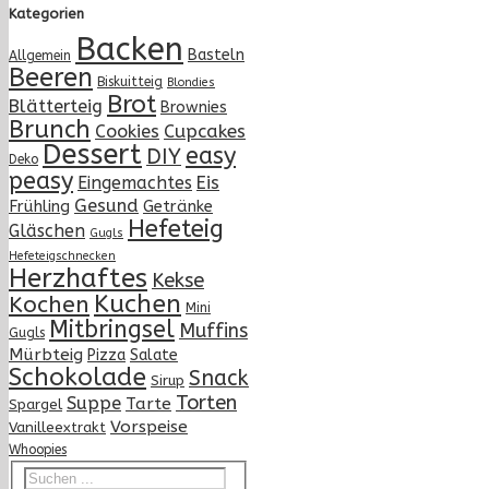
Kategorien
Backen
Basteln
Allgemein
Beeren
Biskuitteig
Blondies
Brot
Blätterteig
Brownies
Brunch
Cupcakes
Cookies
Dessert
easy
DIY
Deko
peasy
Eingemachtes
Eis
Gesund
Frühling
Getränke
Hefeteig
Gläschen
Gugls
Hefeteigschnecken
Herzhaftes
Kekse
Kuchen
Kochen
Mini
Mitbringsel
Muffins
Gugls
Mürbteig
Pizza
Salate
Schokolade
Snack
Sirup
Torten
Suppe
Tarte
Spargel
Vorspeise
Vanilleextrakt
Whoopies