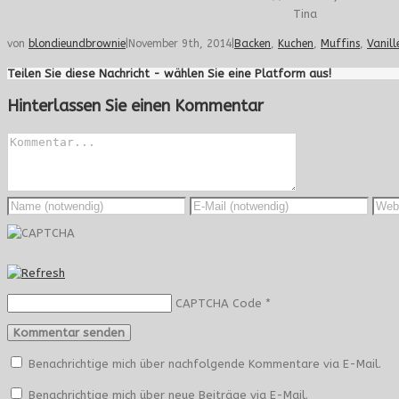
Tina
von
blondieundbrownie
|
November 9th, 2014
|
Backen
,
Kuchen
,
Muffins
,
Vanill
Teilen Sie diese Nachricht - wählen Sie eine Platform aus!
Hinterlassen Sie einen Kommentar
CAPTCHA Code
*
Benachrichtige mich über nachfolgende Kommentare via E-Mail.
Benachrichtige mich über neue Beiträge via E-Mail.