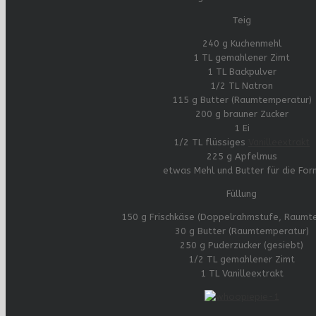
Teig
240 g Kuchenmehl
1 TL gemahlener Zimt
1 TL Backpulver
1/2 TL Natron
115 g Butter (Raumtemperatur)
200 g brauner Zucker
1 Ei
1/2 TL flüssiges
Vanilleextrakt
225 g Apfelmus
etwas Mehl und Butter für die For
Füllung
150 g Frischkäse (Doppelrahmstufe, Raumt
30 g Butter (Raumtemperatur)
250 g Puderzucker (gesiebt)
1/2 TL gemahlener Zimt
1 TL Vanilleextrakt