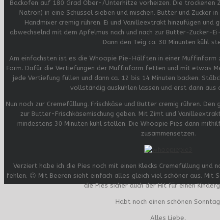
Backofen auf 180 Grad Ober-/Unterhitze vorheizen. Die trockenen Z
Natron) in eine Schüssel sieben und mischen. Butter und Zucker i
Handmixer cremig rühren. Ei und Vanilleextrakt hinzufügen und 
abwechselnd mit dem Apfelmus nach und nach zur Butter-Zucker-Ei-
Dann den Teig ca. 30 Minunten kühl ste
Am einfachsten ist es die Whoopie Pie-Hälften in einer Muffinform z
Form. Dafür die Vertiefungen der Muffinform fetten und mit etwas Me
jede Vertiefung füllen und dann ca. 12 bis 14 Minuten backen. Stäb
vollständig auskühlen lassen und erst dann aus 
Nun noch zur Cremefüllung. Frischkäse und Butter cremig rühren. Den
zur Butter-Frischkäsemischung geben. Mit Zimt und Vanilleextrak
mindestens 30 Minuten kühl stellen. Die Whoopie Pies dann mithilf
zusammensetzen.
Verziert habe ich die Pies noch mit einen Klecks Cremefüllung und na
fehlen. 😉 Mit Beeren sieht einfach alles gleich viel schöner aus. Mi
die Pies sicher auch der Hit für einen Kinder
Habt noch einen schönen Sonntag
Alles Liebe,