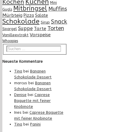
Kuchen
Kochen
Mini
Mitbringsel
Muffins
Gugls
Mürbteig
Pizza
Salate
Schokolade
Snack
Sirup
Torten
Suppe
Tarte
Spargel
Vorspeise
Vanilleextrakt
Whoopies
Neueste Kommentare
Tina
bei
Bananen
Schokolade Dessert
marcus
bei
Bananen
Schokolade Dessert
Denise
bei
Caprese
Baguette mit feiner
Knobinote
Ines
bei
Caprese Baguette
mit feiner Knobinote
Tina
bei
Panini