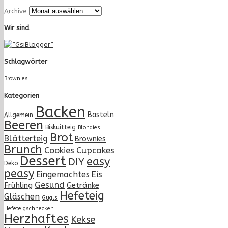
Archive
Wir sind
Schlagwörter
Brownies
Kategorien
Backen
Basteln
Allgemein
Beeren
Biskuitteig
Blondies
Brot
Blätterteig
Brownies
Brunch
Cupcakes
Cookies
Dessert
easy
DIY
Deko
peasy
Eingemachtes
Eis
Gesund
Frühling
Getränke
Hefeteig
Gläschen
Gugls
Hefeteigschnecken
Herzhaftes
Kekse