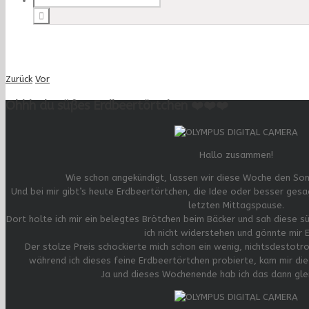
Zurück
Vor
Ohhh du süßes Erdbeertörtchen ❤️❤️❤️
Hallo zusammen!
Wie schon angekündigt, lassen wir diese Woche den Som
Und bei mir gibt’s heute Erdbeertörtchen, die Idee oder besser gesa
letzten Mittagspause.
Dort holte ich mir ein belegtes Brötchen beim Bäcker und sah diese 
ich nicht widerstehen und gönnte mir E
Der stolze Preis schockierte mich schon ein wenig, nichtsdestot
während ich dieses feine Erdbeertörtchen probierte, kam mir di
Ja und dieses Wochenende hab ich das dann gle