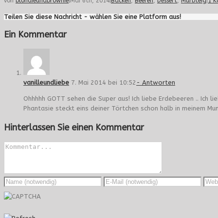
von
blondieundbrownie
|
Mai 6th, 2014
|
Backen
,
Beeren
,
Dessert
,
Mürbteig
|
1 
Teilen Sie diese Nachricht - wählen Sie eine Platform aus!
Ein Kommentar
vanilleundliebe
7. Mai 2014 bei 10:52
- Antworten
Ohhhhh GOTT sehen die Super aus! Ich liebe Erdebeeren .. Ich li
Phantasie steckt eins deiner Törtchen schon halb in meinem Mu
Hinterlassen Sie einen Kommentar