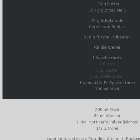
150 g Butter
300 g glattes Mehl
70 g Schokolade
Ceres nach Bedarf
500 g frische Erdbeeren
Für die Creme
1 Vanilleschote
3 Eigelb
2 EL Zucker
2 EL Vanillezucker
1 gehäufter EL Speisestärke
300 ml Milch
+
200 ml Milch
50 ml Wasser
1 Pkg. Pattiserie Pulver (Migros)
1/2 Zitrone
oder ihr bereitet die Paradies Creme lt. Packu