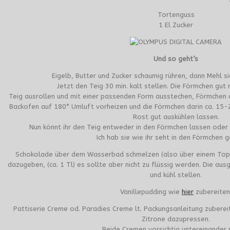
Tortenguss
1 El Zucker
Und so geht’s
Eigelb, Butter und Zucker schaumig rühren, dann Mehl s
Jetzt den Teig 30 min. kalt stellen. Die Förmchen gut 
Teig ausrollen und mit einer passenden Form ausstechen, Förmchen d
Backofen auf 180° Umluft vorheizen und die Förmchen darin ca. 15-
Rost gut auskühlen lassen.
Nun könnt ihr den Teig entweder in den Förmchen lassen oder 
Ich hab sie wie ihr seht in den Förmchen g
Schokolade über dem Wasserbad schmelzen (also über einem Topf
dazugeben, (ca. 1 Tl) es sollte aber nicht zu flüssig werden. Die au
und kühl stellen.
Vanillepudding wie
hier
zubereiten
Pattiserie Creme od. Paradies Creme lt. Packungsanleitung zubereit
Zitrone dazupressen.
Beide Cremen vorsichtig untereinander 