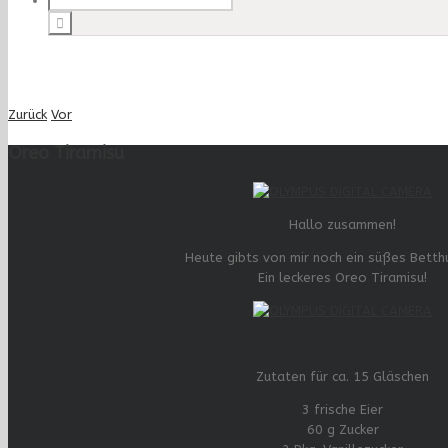
Zurück
Vor
Oreo Tiramisu
Hallo zusammen!
Heute gibts von mir noch ein süßes Betth
Ein leckeres Oreo Tiramisu!
Zutaten für ca. 15 Gläschen
3 frische Eier
60 g Zucker