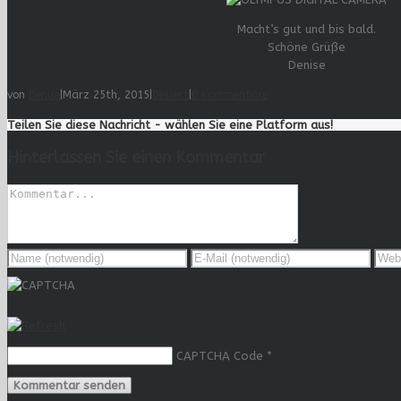
Macht’s gut und bis bald.
Schöne Grüße
Denise
von
Denise
|
März 25th, 2015
|
Dessert
|
0 Kommentare
Teilen Sie diese Nachricht - wählen Sie eine Platform aus!
Hinterlassen Sie einen Kommentar
CAPTCHA Code
*