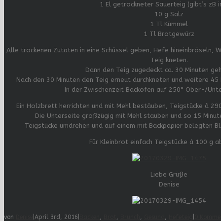
1 El getrockneter Sauerteig (gibt’s zB 
10 g Salz
1 Tl Kümmel
1 Tl Brotgewürz
Alle trockenen Zutaten in eine Schüssel geben, Hefe hineinbröseln, 
Teig kneten.
Dann den Teig zugedeckt ca. 30 Minuten geh
Nach den 30 Minuten den Teig erneut durchkneten und weitere 45
In der Zwischenzeit Backofen auf 250° Ober-/Unte
Ein Holzbrett herrichten und mit Mehl bestäuben, Teigstücke à 2
Die Unterseite großzügig mit Mehl stauben und so 15 Minu
Teigstücke umdrehen und auf einem mit Backpapier belegten Bl
Für Kleinbrot einfach Teigstücke à 100 g a
Liebe Grüße
Denise
von
Denise
|
April 3rd, 2016
|
Backen
,
Brot
,
Brunch
,
Gesund
,
Hefeteig
|
0 Komme