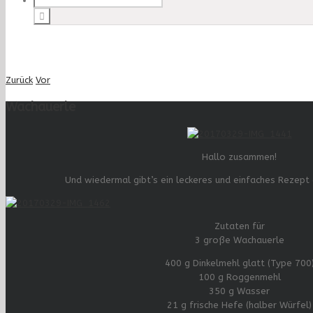
Zurück
Vor
Wachauerle
Hallo zusammen!
Und wiedermal gibt’s ein leckeres und einfaches Rezept
Zutaten für
3 große Wachauerle
400 g Dinkelmehl glatt (Type 700
100 g Roggenmehl
350 g Wasser
21 g frische Hefe (halber Würfel)