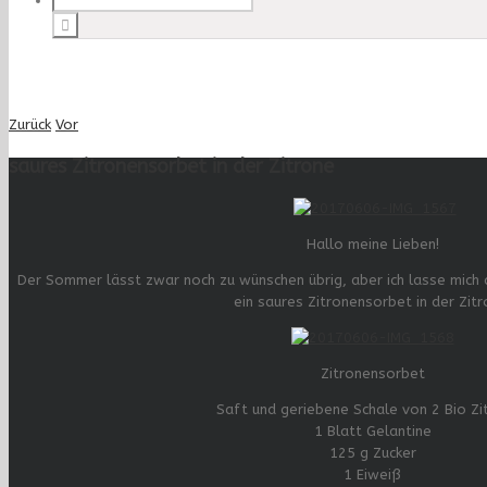
Zurück
Vor
saures Zitronensorbet in der Zitrone
Hallo meine Lieben!
Der Sommer lässt zwar noch zu wünschen übrig, aber ich lasse mich 
ein saures Zitronensorbet in der Zitr
Zitronensorbet
Saft und geriebene Schale von 2 Bio Zi
1 Blatt Gelantine
125 g Zucker
1 Eiweiß